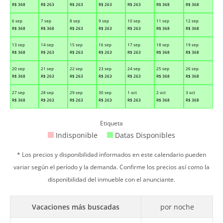
R$
368
R$
263
R$
263
R$
263
R$
263
R$
368
R$
368
6 sep
7 sep
8 sep
9 sep
10 sep
11 sep
12 sep
R$
368
R$
368
R$
263
R$
263
R$
263
R$
368
R$
368
13 sep
14 sep
15 sep
16 sep
17 sep
18 sep
19 sep
R$
368
R$
263
R$
263
R$
263
R$
263
R$
368
R$
368
20 sep
21 sep
22 sep
23 sep
24 sep
25 sep
26 sep
R$
368
R$
263
R$
263
R$
263
R$
263
R$
368
R$
368
27 sep
28 sep
29 sep
30 sep
1 oct
2 oct
3 oct
R$
368
R$
263
R$
263
R$
263
R$
263
R$
368
R$
368
Etiqueta
Indisponible
Datas Disponibles
* Los precios y disponibilidad informados en este calendario pueden
variar según el período y la demanda. Confirme los precios así como la
disponibilidad del inmueble con el anunciante.
Vacaciones más buscadas
por noche