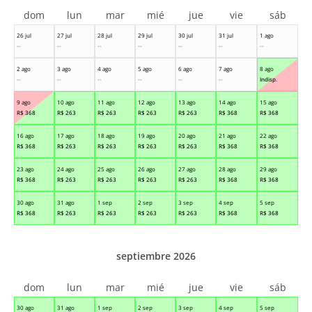
dom
lun
mar
mié
jue
vie
sáb
26 jul
27 jul
28 jul
29 jul
30 jul
31 jul
1 ago
--
--
--
--
--
--
--
2 ago
3 ago
4 ago
5 ago
6 ago
7 ago
8 ago
--
--
--
--
--
--
Indisp.
9 ago
10 ago
11 ago
12 ago
13 ago
14 ago
15 ago
R$
368
R$
263
R$
263
R$
263
R$
263
R$
368
R$
368
16 ago
17 ago
18 ago
19 ago
20 ago
21 ago
22 ago
R$
368
R$
263
R$
263
R$
263
R$
263
R$
368
R$
368
23 ago
24 ago
25 ago
26 ago
27 ago
28 ago
29 ago
R$
368
R$
263
R$
263
R$
263
R$
263
R$
368
R$
368
30 ago
31 ago
1 sep
2 sep
3 sep
4 sep
5 sep
R$
368
R$
263
R$
263
R$
263
R$
263
R$
368
R$
368
septiembre 2026
dom
lun
mar
mié
jue
vie
sáb
30 ago
31 ago
1 sep
2 sep
3 sep
4 sep
5 sep