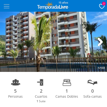
15 años
0
Next
1/133
5
2
1
0
Personas
Cuartos
Camas Dobles
Sofa-camas
1
Suite