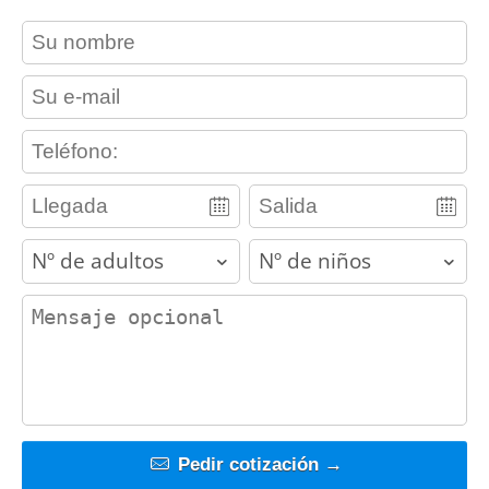
contact_name
contact_email
contact_phone
adults
children
contact_message
Pedir cotización →