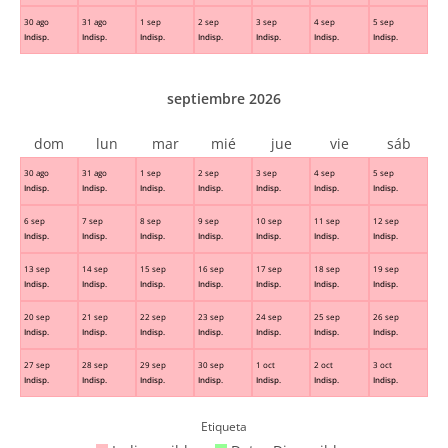
30 ago
31 ago
1 sep
2 sep
3 sep
4 sep
5 sep
Indisp.
Indisp.
Indisp.
Indisp.
Indisp.
Indisp.
Indisp.
septiembre 2026
dom
lun
mar
mié
jue
vie
sáb
30 ago
31 ago
1 sep
2 sep
3 sep
4 sep
5 sep
Indisp.
Indisp.
Indisp.
Indisp.
Indisp.
Indisp.
Indisp.
6 sep
7 sep
8 sep
9 sep
10 sep
11 sep
12 sep
Indisp.
Indisp.
Indisp.
Indisp.
Indisp.
Indisp.
Indisp.
13 sep
14 sep
15 sep
16 sep
17 sep
18 sep
19 sep
Indisp.
Indisp.
Indisp.
Indisp.
Indisp.
Indisp.
Indisp.
20 sep
21 sep
22 sep
23 sep
24 sep
25 sep
26 sep
Indisp.
Indisp.
Indisp.
Indisp.
Indisp.
Indisp.
Indisp.
27 sep
28 sep
29 sep
30 sep
1 oct
2 oct
3 oct
Indisp.
Indisp.
Indisp.
Indisp.
Indisp.
Indisp.
Indisp.
Etiqueta