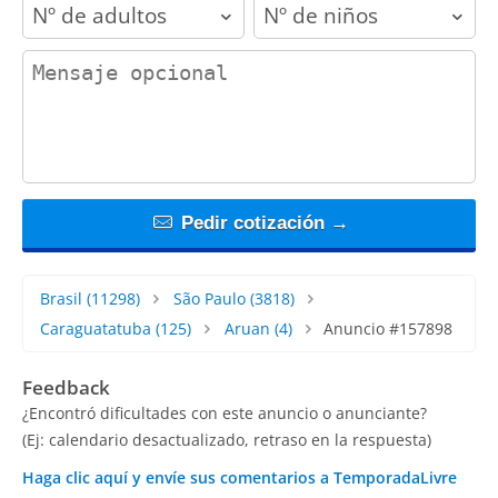
adults
children
contact_message
Pedir cotización →
Brasil
(11298)
São Paulo
(3818)
Caraguatatuba
(125)
Aruan
(4)
Anuncio #157898
Feedback
¿Encontró dificultades con este anuncio o anunciante?
(Ej: calendario desactualizado, retraso en la respuesta)
Haga clic aquí y envíe sus comentarios a TemporadaLivre