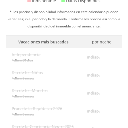
Indisponible
Datas Disponibles
* Los precios y disponibilidad informados en este calendario pueden
variar según el período y la demanda. Confirme los precios así como la
disponibilidad del inmueble con el anunciante.
Vacaciones más buscadas
por noche
Independencia
Indisp.
Faltam 30 dias
Día de los Niños
Indisp.
Faltam 2 meses
Día de los Muertos
Indisp.
Faltam 3 meses
Proc. de la República 2026
Indisp.
Faltam 3 meses
Día de la Conciencia Negro 2026