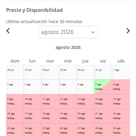
Precio y Disponibilidad
Ultima actualización hace
30 minutos
calendar-
month
agosto 2026
dom
lun
mar
mié
jue
vie
sáb
26 jul
27 jul
28 jul
29 jul
30 jul
31 jul
1 ago
--
--
--
--
--
--
--
2 ago
3 ago
4 ago
5 ago
6 ago
7 ago
8 ago
--
--
--
--
--
Indisp.
Indisp.
9 ago
10 ago
11 ago
12 ago
13 ago
14 ago
15 ago
Indisp.
Indisp.
Indisp.
Indisp.
Indisp.
Indisp.
Indisp.
16 ago
17 ago
18 ago
19 ago
20 ago
21 ago
22 ago
Indisp.
Indisp.
Indisp.
Indisp.
Indisp.
Indisp.
Indisp.
23 ago
24 ago
25 ago
26 ago
27 ago
28 ago
29 ago
Indisp.
Indisp.
Indisp.
Indisp.
Indisp.
Indisp.
Indisp.