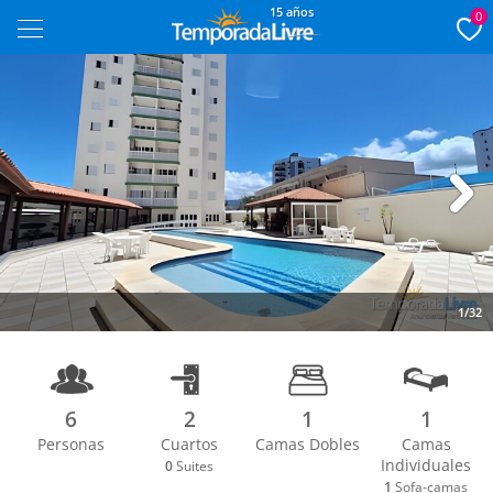
15 años
0
Next
1/32
6
2
1
1
Personas
Cuartos
Camas Dobles
Camas
Individuales
0
Suites
1
Sofa-camas