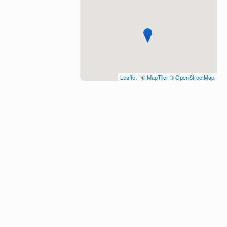
Leaflet
|
© MapTiler
© OpenStreetMap