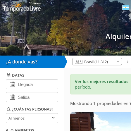
15 años
Alquil
¿A donde vas?
🇧🇷 Brasil (11.312)
DATAS
Ver los mejores resultados
período.
Mostrando 1 propiedades
en
¿CUÁNTAS PERSONAS?
¿Cuántas
personas?
ALOJAMIENTOS