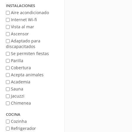
mar
INSTALACIONES
Aire acondicionado
Internet Wi-fi
Vista al mar
Ascensor
Adaptado para
discapacitados
Se permiten fiestas
Parilla
Cobertura
Acepta animales
Academia
Sauna
Jacuzzi
Chimenea
COCINA
Cozinha
Refrigerador