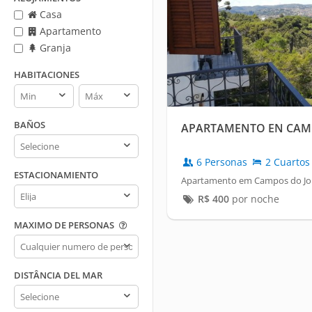
Casa
Apartamento
Granja
HABITACIONES
Habitaciones
Habitaciones
min
max
BAÑOS
APARTAMENTO EN CAM
Baños
6 Personas
2 Cuartos
ESTACIONAMIENTO
Apartamento em Campos do Jord
Estacionamiento
R$
400
por noche
MAXIMO DE PERSONAS
Maximo
de
personas
DISTÂNCIA DEL MAR
Distância
del