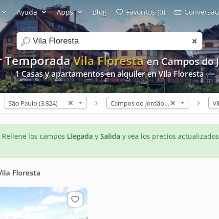
Ayuda
Apps
Blog
Favoritos (0)
Conversaci
search
er Temporada
Vila Floresta
en Campos do 
1 Casas y apartamentos en alquiler en Vila Floresta
São Paulo (3.824)
Campos do Jordão (39)
Vi
- Rellene los campos
Llegada
y
Salida
y vea los precios actualizados
Vila Floresta