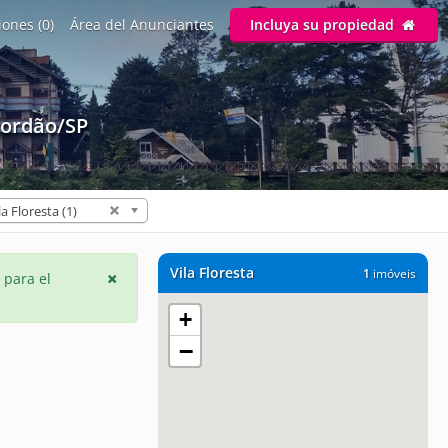
ones (0)
Área del Anunciantes
Incluya su propiedad
Jordão/SP
la Floresta (1)
Vila Floresta
1
imóveis
 para el
+
−