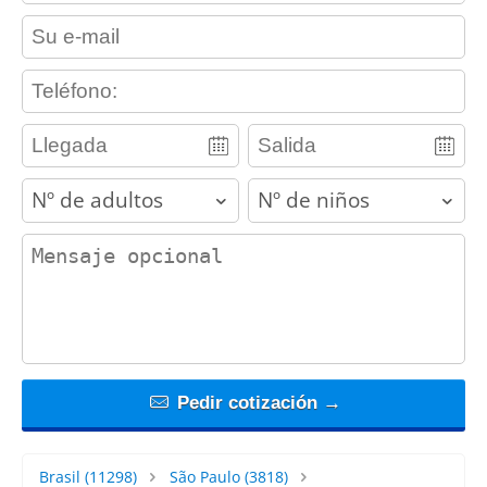
contact_email
contact_phone
adults
children
contact_message
Pedir cotización →
Brasil
(11298)
São Paulo
(3818)