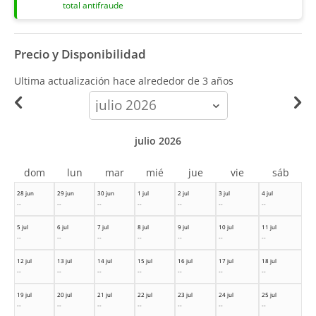
total antifraude
Precio y Disponibilidad
Ultima actualización hace
alrededor de 3 años
calendar-
month
julio 2026
dom
lun
mar
mié
jue
vie
sáb
28 jun
29 jun
30 jun
1 jul
2 jul
3 jul
4 jul
--
--
--
--
--
--
--
5 jul
6 jul
7 jul
8 jul
9 jul
10 jul
11 jul
--
--
--
--
--
--
--
12 jul
13 jul
14 jul
15 jul
16 jul
17 jul
18 jul
--
--
--
--
--
--
--
19 jul
20 jul
21 jul
22 jul
23 jul
24 jul
25 jul
--
--
--
--
--
--
--