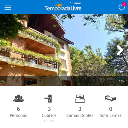
15 años
0
Next
1/66
6
3
3
0
Personas
Cuartos
Camas Dobles
Sofa-camas
1
Suite