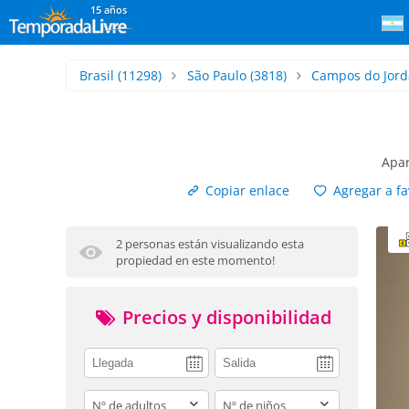
15 años
Brasil
(11298)
São Paulo
(3818)
Campos do Jord
Apar
Copiar enlace
Agregar a fa
2 personas están visualizando esta
propiedad en este momento!
Precios y disponibilidad
adults
children