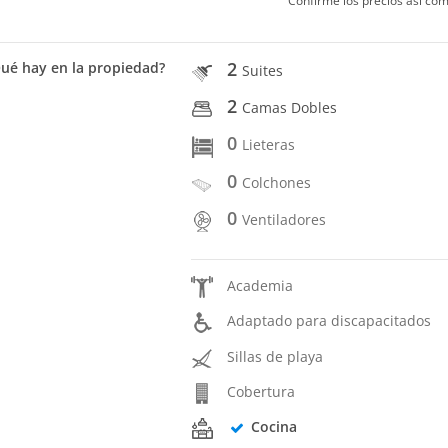
Confirme los precios así com
2
ué hay en la propiedad?
Suites
2
Camas Dobles
0
Lieteras
0
Colchones
0
Ventiladores
Academia
Adaptado para discapacitados
Sillas de playa
Cobertura
Cocina