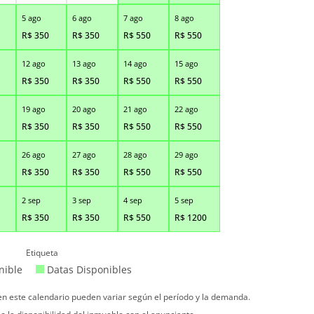
5 ago
6 ago
7 ago
8 ago
R$
350
R$
350
R$
550
R$
550
12 ago
13 ago
14 ago
15 ago
R$
350
R$
350
R$
550
R$
550
19 ago
20 ago
21 ago
22 ago
R$
350
R$
350
R$
550
R$
550
26 ago
27 ago
28 ago
29 ago
R$
350
R$
350
R$
550
R$
550
2 sep
3 sep
4 sep
5 sep
R$
350
R$
350
R$
550
R$
1200
Etiqueta
nible
Datas Disponibles
 en este calendario pueden variar según el período y la demanda.