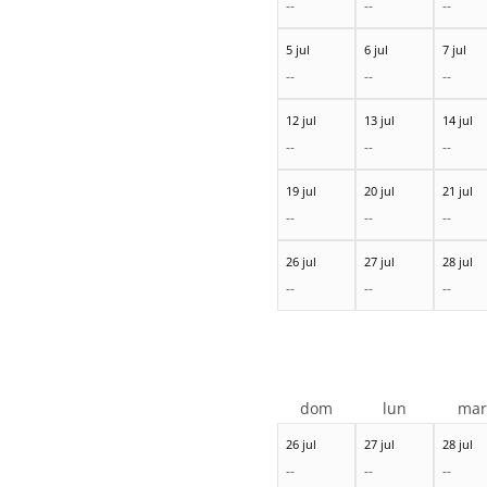
--
--
--
5 jul
6 jul
7 jul
--
--
--
12 jul
13 jul
14 jul
--
--
--
19 jul
20 jul
21 jul
--
--
--
26 jul
27 jul
28 jul
--
--
--
dom
lun
ma
26 jul
27 jul
28 jul
--
--
--