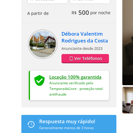
500
R$
por noche
A partir de
Débora Valentim
Rodrigues da Costa
Anunciante desde 2023
Ver Teléfonos
Locação 100% garantida
Anunciante verificado pelo
TemporadaLivre - proteção total
antifraude
Respuesta muy rápido!
Generalmente menos de 3 horas