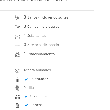
o la disponibilidad del inmueble con el anunciante.
3
Baños (incluyendo suites)
3
Camas Individuales
1
Sofa-camas
0
Aire acondicionado
1
Estacionamiento
Acepta animales
Calentador
Parilla
Residencial
Plancha