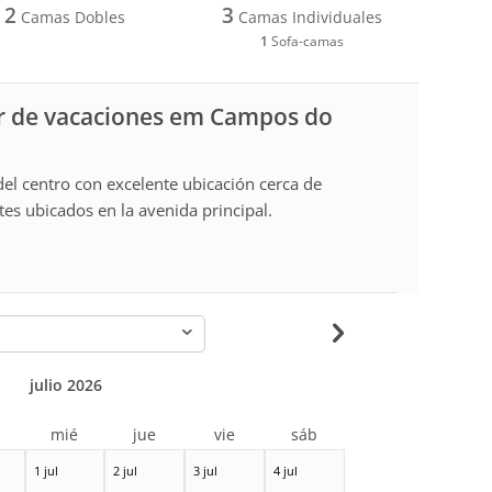
2
3
Camas Dobles
Camas Individuales
1
Sofa-camas
r de vacaciones em Campos do
l centro con excelente ubicación cerca de
es ubicados en la avenida principal.
-
julio 2026
r
mié
jue
vie
sáb
1 jul
2 jul
3 jul
4 jul