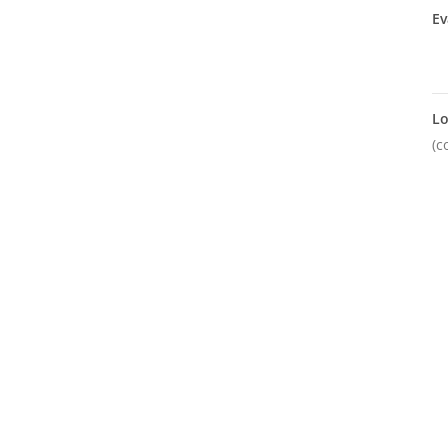
Ev
Lo
(c