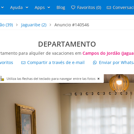
Ayuda
Apps
Blog
Favoritos (0)
Conversaci
ão
(39)
Jaguaribe
(2)
Anuncio #140546
DEPARTAMENTO
tamento para alquiler de vacaciones em
Campos do Jordão (Jagua
voritos
Compartir a través de e-mail
Enviar por What
Utiliza las flechas del teclado para navegar entre las fotos