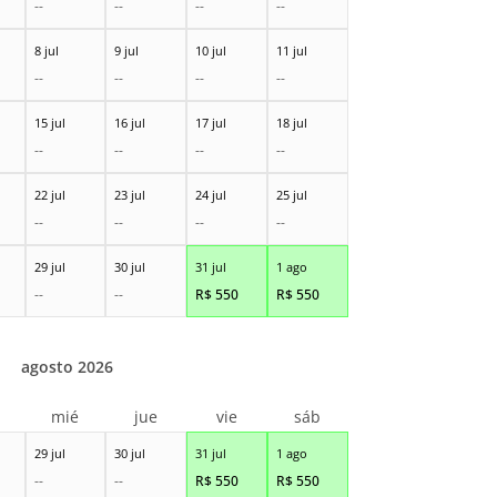
--
--
--
--
8 jul
9 jul
10 jul
11 jul
--
--
--
--
15 jul
16 jul
17 jul
18 jul
--
--
--
--
22 jul
23 jul
24 jul
25 jul
--
--
--
--
29 jul
30 jul
31 jul
1 ago
--
--
R$
550
R$
550
agosto 2026
r
mié
jue
vie
sáb
29 jul
30 jul
31 jul
1 ago
--
--
R$
550
R$
550