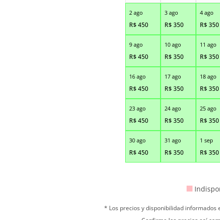
2 ago
3 ago
4 ago
R$
450
R$
350
R$
350
9 ago
10 ago
11 ago
R$
450
R$
350
R$
350
16 ago
17 ago
18 ago
R$
450
R$
350
R$
350
23 ago
24 ago
25 ago
R$
450
R$
350
R$
350
30 ago
31 ago
1 sep
R$
450
R$
350
R$
350
Indispo
* Los precios y disponibilidad informados