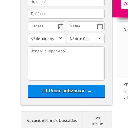
Ok
contact_phone
De
adults
children
contact_message
Pr
Pedir cotización →
Ul
5 
por
Vacaciones más buscadas
noche