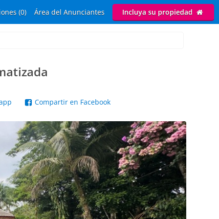
ones (0)
Área del Anunciantes
Incluya su propiedad
imatizada
sapp
Compartir en Facebook