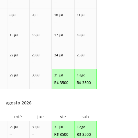
--
--
--
--
8 jul
9 jul
10 jul
11 jul
--
--
--
--
15 jul
16 jul
17 jul
18 jul
--
--
--
--
22 jul
23 jul
24 jul
25 jul
--
--
--
--
29 jul
30 jul
31 jul
1 ago
--
--
R$
3500
R$
3500
agosto 2026
r
mié
jue
vie
sáb
29 jul
30 jul
31 jul
1 ago
--
--
R$
3500
R$
3500