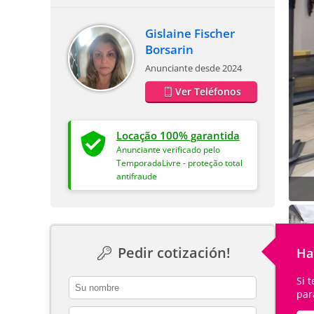
Gislaine Fischer
Borsarin
Anunciante desde 2024
Ver Teléfonos
Locação 100% garantida
Anunciante verificado pelo
TemporadaLivre - proteção total
antifraude
Pedir cotización!
Ha
Si 
contact_name
par
contact_email