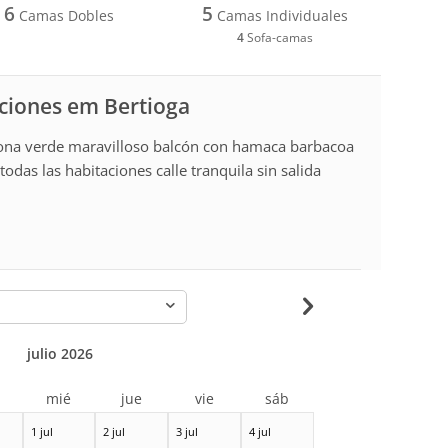
6
5
Camas Dobles
Camas Individuales
4
Sofa-camas
aciones em Bertioga
zona verde maravilloso balcón con hamaca barbacoa
odas las habitaciones calle tranquila sin salida
-
julio 2026
r
mié
jue
vie
sáb
1 jul
2 jul
3 jul
4 jul