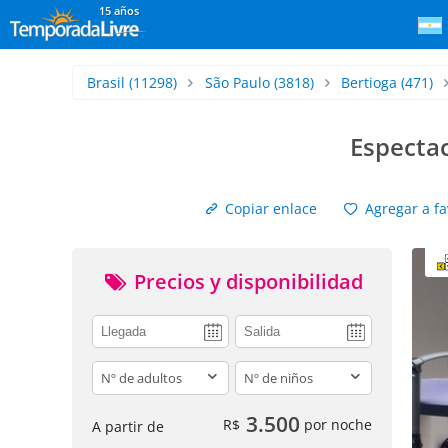
15 años
Brasil
(11298)
São Paulo
(3818)
Bertioga
(471)
Espectac
Copiar enlace
Agregar a fa
Precios y disponibilidad
adults
children
3.500
R$
por noche
A partir de