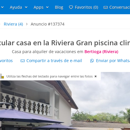
Ayuda
Apps
Blog
Favoritos (0)
Conversaci
Riviera
(4)
Anuncio #137374
ular casa en la Riviera Gran piscina cl
Casa para alquiler de vacaciones em
Bertioga (Riviera)
voritos
Compartir a través de e-mail
Enviar por What
Utiliza las flechas del teclado para navegar entre las fotos