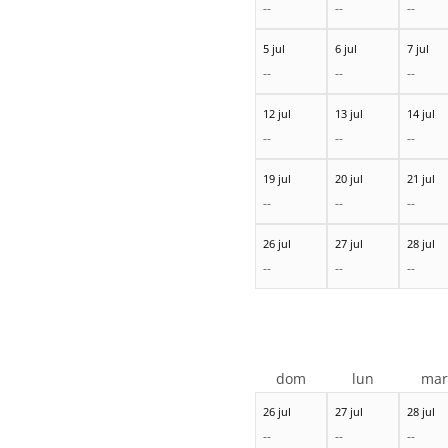
--
--
--
5 jul
6 jul
7 jul
--
--
--
12 jul
13 jul
14 jul
--
--
--
19 jul
20 jul
21 jul
--
--
--
26 jul
27 jul
28 jul
--
--
--
dom
lun
ma
26 jul
27 jul
28 jul
--
--
--