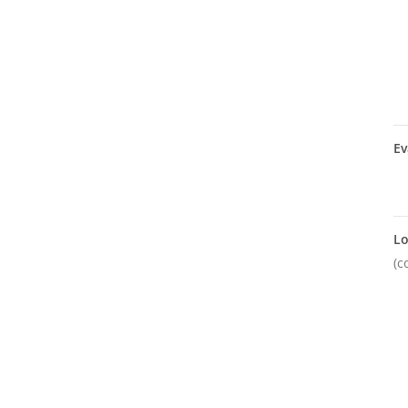
Ev
Lo
(c