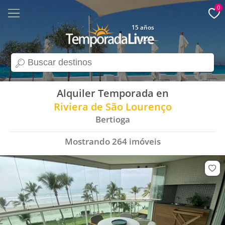
0
15 años
search
Alquiler Temporada en
Riviera de São Lourenço
Bertioga
Mostrando
264
imóveis