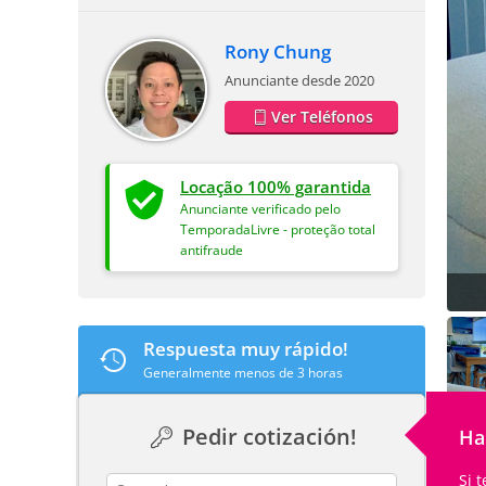
Rony Chung
Anunciante desde 2020
Ver Teléfonos
Locação 100% garantida
Anunciante verificado pelo
TemporadaLivre - proteção total
antifraude
Respuesta muy rápido!
Generalmente menos de 3 horas
Pedir cotización!
Ha
Si 
contact_name