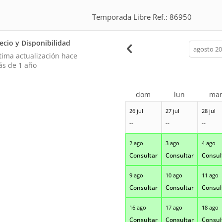
Temporada Libre Ref.: 86950
ecio y Disponibilidad
calendar
month
tima actualización hace
s de 1 año
dom
lun
ma
26 jul
27 jul
28 jul
--
--
--
2 ago
3 ago
4 ago
Consultar
Consultar
Consul
9 ago
10 ago
11 ago
Consultar
Consultar
Consul
16 ago
17 ago
18 ago
Consultar
Consultar
Consul