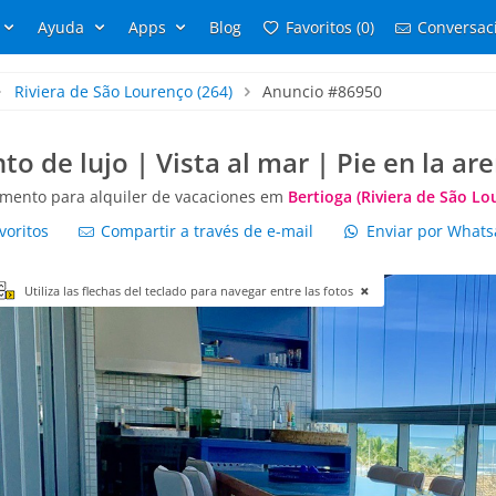
Ayuda
Apps
Blog
Favoritos (0)
Conversaci
Riviera de São Lourenço
(264)
Anuncio #86950
 de lujo | Vista al mar | Pie en la ar
mento para alquiler de vacaciones em
Bertioga (Riviera de São Lo
voritos
Compartir a través de e-mail
Enviar por What
Utiliza las flechas del teclado para navegar entre las fotos