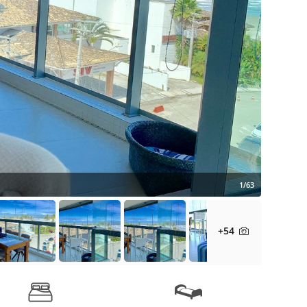
1/63
+54