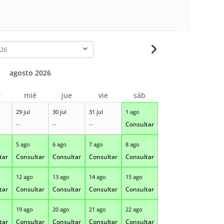
-
agosto 2026
r
mié
jue
vie
sáb
29 jul
30 jul
31 jul
1 ago
--
--
--
Consultar
5 ago
6 ago
7 ago
8 ago
tar
Consultar
Consultar
Consultar
Consultar
12 ago
13 ago
14 ago
15 ago
tar
Consultar
Consultar
Consultar
Consultar
19 ago
20 ago
21 ago
22 ago
tar
Consultar
Consultar
Consultar
Consultar