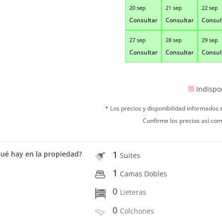
20 sep
21 sep
22 sep
Consultar
Consultar
Consul
27 sep
28 sep
29 sep
Consultar
Consultar
Consul
Indispo
* Los precios y disponibilidad informados
Confirme los precios así com
1
ué hay en la propiedad?
Suites
1
Camas Dobles
0
Lieteras
0
Colchones