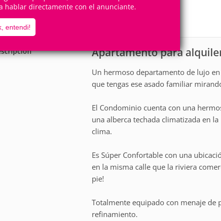
4
2
a hablar directamente con el anunciante.
Personas
Cuartos
1
Suite
, entendi!
Apartamento para alquile
scripción
Un hermoso departamento de lujo en l
que tengas ese asado familiar mirand
El Condominio cuenta con una hermosa
una alberca techada climatizada en la 
clima.
Es Súper Confortable con una ubicació
en la misma calle que la riviera come
pie!
Totalmente equipado con menaje de p
refinamiento.