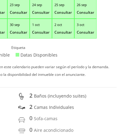
23 sep
24 sep
25 sep
26 sep
tar
Consultar
Consultar
Consultar
Consultar
30 sep
1 oct
2 oct
3 oct
tar
Consultar
Consultar
Consultar
Consultar
Etiqueta
nible
Datas Disponibles
 en este calendario pueden variar según el período y la demanda.
o la disponibilidad del inmueble con el anunciante.
2
Baños (incluyendo suites)
2
Camas Individuales
0
Sofa-camas
0
Aire acondicionado