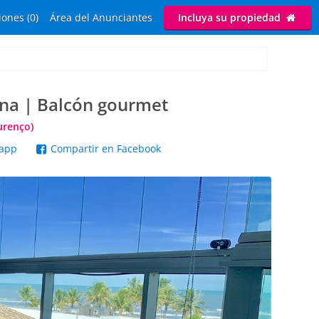
ones (0)
Área del Anunciantes
Incluya su propiedad
ena | Balcón gourmet
urenço)
sapp
Compartir en Facebook