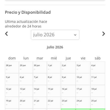
Precio y Disponibilidad
Ultima actualización hace
alrededor de 24 horas
calendar-
month
julio 2026
dom
lun
mar
mié
jue
vie
sáb
28 jun
29 jun
30 jun
1 jul
2 jul
3 jul
4 jul
--
--
--
--
--
--
--
5 jul
6 jul
7 jul
8 jul
9 jul
10 jul
11 jul
--
--
--
--
--
--
--
12 jul
13 jul
14 jul
15 jul
16 jul
17 jul
18 jul
--
--
--
--
--
--
--
19 jul
20 jul
21 jul
22 jul
23 jul
24 jul
25 jul
--
--
--
--
--
--
--