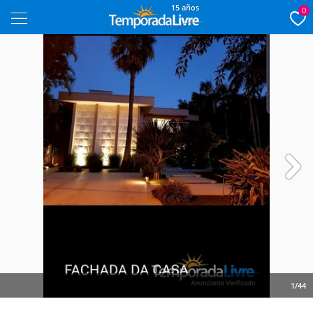
15 años
0
Next
1/44