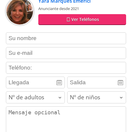
Yara Marques Emerici
Anunciante desde 2021
Ver Teléfonos
contact_name
contact_email
contact_phone
adults
children
contact_message