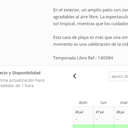
En el exterior, un amplio patio con z
agradables al aire libre. La espectacula
sol tropical, mientras que los cuidad
Esta casa de playa es más que una sim
momento es una celebración de la vid
Temporada Libre Ref.: 140084
ecio y Disponibilidad
calendar
month
tima actualización hace
rededor de 1 hora
dom
lun
ma
26 jul
27 jul
28 jul
--
--
--