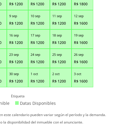
0
R$
1200
R$
1200
R$
1200
R$
1800
9 sep
10 sep
11 sep
12 sep
0
R$
1200
R$
1200
R$
1200
R$
1600
16 sep
17 sep
18 sep
19 sep
0
R$
1200
R$
1200
R$
1200
R$
1600
23 sep
24 sep
25 sep
26 sep
0
R$
1200
R$
1200
R$
1200
R$
1600
30 sep
1 oct
2 oct
3 oct
0
R$
1200
R$
1200
R$
1200
R$
1600
Etiqueta
nible
Datas Disponibles
 en este calendario pueden variar según el período y la demanda.
o la disponibilidad del inmueble con el anunciante.