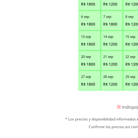
R$
1800
R$
1200
R$
120
6 sep
7 sep
8 sep
R$
1800
R$
1800
R$
120
13 sep
14 sep
15 sep
R$
1800
R$
1200
R$
120
20 sep
21 sep
22 sep
R$
1800
R$
1200
R$
120
27 sep
28 sep
29 sep
R$
1800
R$
1200
R$
120
Indispo
* Los precios y disponibilidad informados
Confirme los precios así com