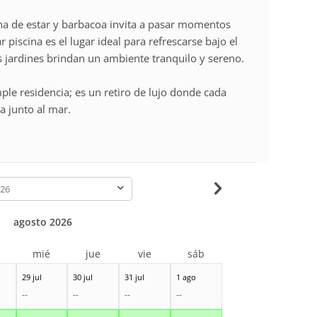
ona de estar y barbacoa invita a pasar momentos
r piscina es el lugar ideal para refrescarse bajo el
os jardines brindan un ambiente tranquilo y sereno.
ple residencia; es un retiro de lujo donde cada
a junto al mar.
-
agosto 2026
r
mié
jue
vie
sáb
29 jul
30 jul
31 jul
1 ago
--
--
--
--