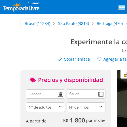
15 años
Brasil
(11284)
São Paulo
(3814)
Bertioga
(470)
Experimente la c
Ca
Copiar enlace
Agregar a fa
Precios y disponibilidad
adults
children
1.800
R$
por noche
A partir de