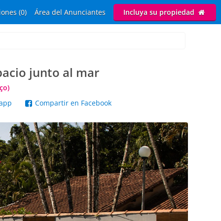
ones (0)
Área del Anunciantes
Incluya su propiedad
acio junto al mar
ço)
sapp
Compartir en Facebook