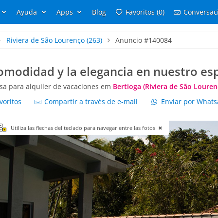
Ayuda
Apps
Blog
Favoritos (0)
Conversaci
Riviera de São Lourenço
(263)
Anuncio #140084
omodidad y la elegancia en nuestro esp
sa para alquiler de vacaciones em
Bertioga (Riviera de São Louren
voritos
Compartir a través de e-mail
Enviar por What
Utiliza las flechas del teclado para navegar entre las fotos