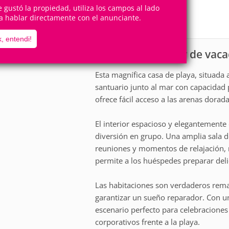
24
5
Personas
Cuartos
te gustó la propiedad, utiliza los campos al lado
a hablar directamente con el anunciante.
5
Suites
, entendi!
Casa para alquiler de vac
scripción
Esta magnífica casa de playa, situada
santuario junto al mar con capacidad 
ofrece fácil acceso a las arenas dorada
El interior espacioso y elegantemente 
diversión en grupo. Una amplia sala 
reuniones y momentos de relajación,
permite a los huéspedes preparar del
Las habitaciones son verdaderos rema
garantizar un sueño reparador. Con un
escenario perfecto para celebraciones
corporativos frente a la playa.