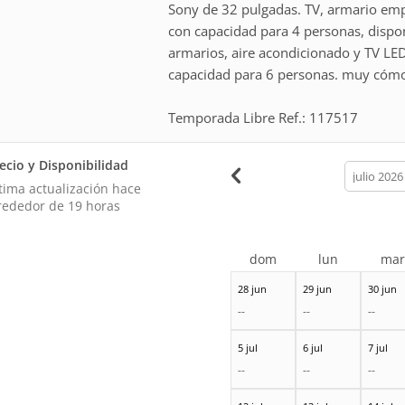
Sony de 32 pulgadas. TV, armario emp
con capacidad para 4 personas, dispon
armarios, aire acondicionado y TV LE
capacidad para 6 personas. muy cóm
Temporada Libre Ref.: 117517
ecio y Disponibilidad
calendar
month
tima actualización hace
rededor de 19 horas
dom
lun
ma
28 jun
29 jun
30 jun
--
--
--
5 jul
6 jul
7 jul
--
--
--