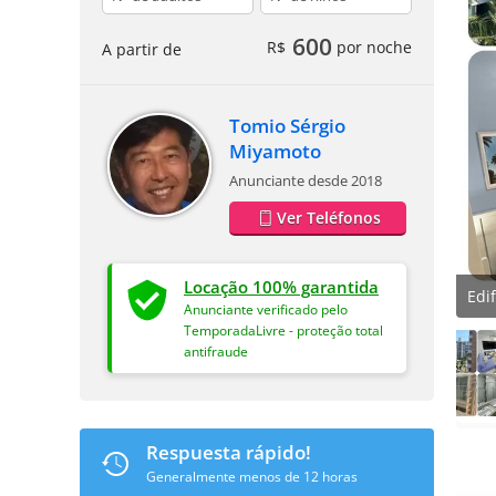
600
R$
por noche
A partir de
Tomio Sérgio
Miyamoto
Anunciante desde 2018
Ver Teléfonos
Locação 100% garantida
Edif
Anunciante verificado pelo
TemporadaLivre - proteção total
antifraude
Respuesta rápido!
Generalmente menos de 12 horas