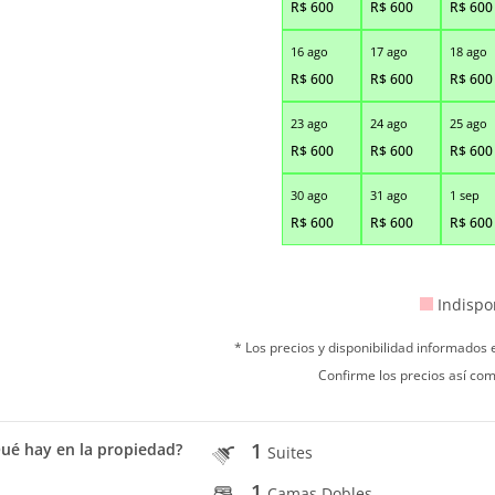
R$
600
R$
600
R$
600
16 ago
17 ago
18 ago
R$
600
R$
600
R$
600
23 ago
24 ago
25 ago
R$
600
R$
600
R$
600
30 ago
31 ago
1 sep
R$
600
R$
600
R$
600
Indispo
* Los precios y disponibilidad informados
Confirme los precios así com
1
ué hay en la propiedad?
Suites
1
Camas Dobles