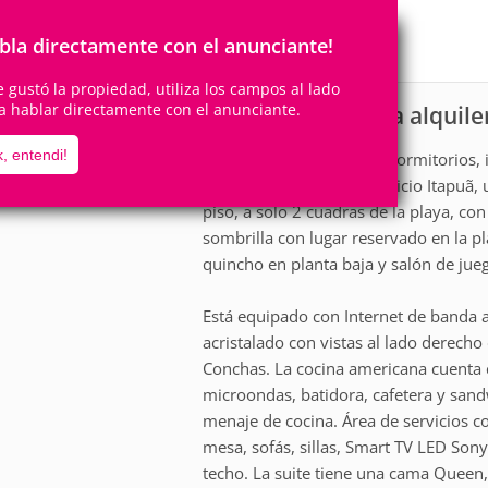
6
2
Personas
Cuartos
1
Suite
bla directamente con el anunciante!
te gustó la propiedad, utiliza los campos al lado
a hablar directamente con el anunciante.
Apartamento para alquile
scripción
, entendi!
El departamento tiene 2 dormitorios,
área útil, pertenece al Edificio Itapuã
piso, a solo 2 cuadras de la playa, con
sombrilla con lugar reservado en la pl
quincho en planta baja y salón de jueg
Está equipado con Internet de banda a
acristalado con vistas al lado derech
Conchas. La cocina americana cuenta c
microondas, batidora, cafetera y sandw
menaje de cocina. Área de servicios c
mesa, sofás, sillas, Smart TV LED Son
techo. La suite tiene una cama Queen