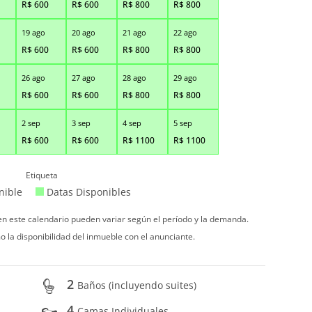
R$
600
R$
600
R$
800
R$
800
19 ago
20 ago
21 ago
22 ago
R$
600
R$
600
R$
800
R$
800
26 ago
27 ago
28 ago
29 ago
R$
600
R$
600
R$
800
R$
800
2 sep
3 sep
4 sep
5 sep
R$
600
R$
600
R$
1100
R$
1100
Etiqueta
nible
Datas Disponibles
 en este calendario pueden variar según el período y la demanda.
o la disponibilidad del inmueble con el anunciante.
2
Baños (incluyendo suites)
4
Camas Individuales