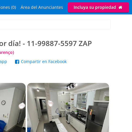
ones (0)
Área del Anunciantes
Incluya su propiedad
r día! - 11-99887-5597 ZAP
urenço)
sapp
Compartir en Facebook