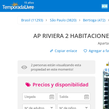
15 años
Brasil
(11293)
São Paulo
(3820)
Bertioga
(472)
AP RIVIERA 2 HABITACIONES
Aparta
Copiar enlace
Agregar a fa
2 personas están visualizando esta
propiedad en este momento!
Precios y disponibilidad
adults
children