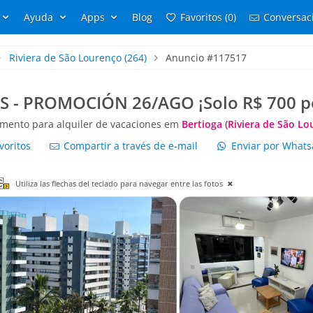
Ayuda
Apps
Blog
Favoritos (0)
Conversaci
Riviera de São Lourenço
(264)
Anuncio #117517
 - PROMOCIÓN 26/AGO ¡Solo R$ 700 po
mento para alquiler de vacaciones em
Bertioga (Riviera de São Lo
voritos
Compartir a través de e-mail
Enviar por What
Utiliza las flechas del teclado para navegar entre las fotos