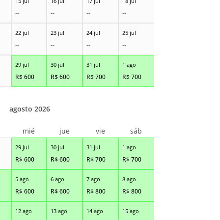
15 jul
16 jul
17 jul
18 jul
--
--
--
--
22 jul
23 jul
24 jul
25 jul
--
--
--
--
29 jul
30 jul
31 jul
1 ago
R$
600
R$
600
R$
700
R$
700
agosto 2026
r
mié
jue
vie
sáb
29 jul
30 jul
31 jul
1 ago
R$
600
R$
600
R$
700
R$
700
5 ago
6 ago
7 ago
8 ago
R$
600
R$
600
R$
800
R$
800
12 ago
13 ago
14 ago
15 ago