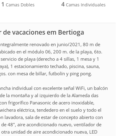
1
4
Camas Dobles
Camas Individuales
r de vacaciones em Bertioga
 integralmente renovado en junio/2021, 80 m de
, ubicado en el módulo 06, 200 m. de la playa, 6to.
 servicio de playa (derecho a 4 sillas, 1 mesa y 1
aya), 1 estacionamiento techado, piscina, sauna,
os. con mesa de billar, futbolín y ping pong.
ncha individual con excelente señal WiFi, un balcón
o de la montaña y al izquierdo de la Alameda das
on frigorífico Panasonic de acero inoxidable,
ichera eléctrica, tendedero en el suelo y todo el
on lavadora, sala de estar de concepto abierto con
y de 48", aire acondicionado nuevo, ventilador de
, otra unidad de aire acondicionado nueva, LED