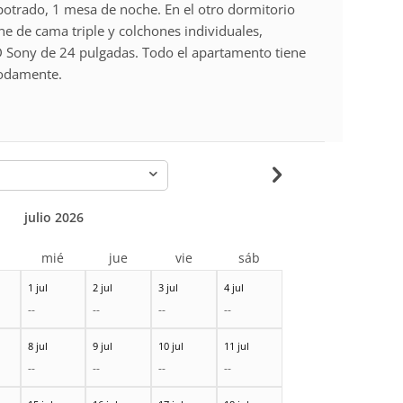
otrado, 1 mesa de noche. En el otro dormitorio
e de cama triple y colchones individuales,
D Sony de 24 pulgadas. Todo el apartamento tiene
odamente.
-
julio 2026
r
mié
jue
vie
sáb
1 jul
2 jul
3 jul
4 jul
--
--
--
--
8 jul
9 jul
10 jul
11 jul
--
--
--
--