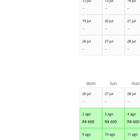
12 jul
13 jul
14 jul
--
--
--
19 jul
20 jul
21 jul
--
--
--
26 jul
27 jul
28 jul
--
--
--
dom
lun
ma
26 jul
27 jul
28 jul
--
--
--
2 ago
3 ago
4 ago
R$
600
R$
600
R$
600
9 ago
10 ago
11 ago