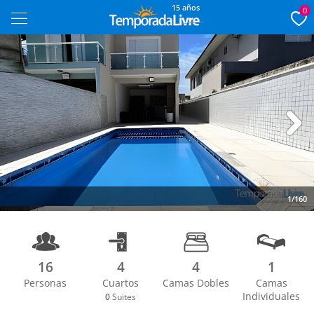
15 años
0
Next
1/160
16
4
4
1
Personas
Cuartos
Camas Dobles
Camas
Individuales
0
Suites