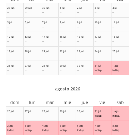
28 jun
29 jun
30 jun
1 jul
2 jul
3 jul
4 jul
--
--
--
--
--
--
--
5 jul
6 jul
7 jul
8 jul
9 jul
10 jul
11 jul
--
--
--
--
--
--
--
12 jul
13 jul
14 jul
15 jul
16 jul
17 jul
18 jul
--
--
--
--
--
--
--
19 jul
20 jul
21 jul
22 jul
23 jul
24 jul
25 jul
--
--
--
--
--
--
--
26 jul
27 jul
28 jul
29 jul
30 jul
31 jul
1 ago
--
--
--
--
--
Indisp.
Indisp.
agosto 2026
dom
lun
mar
mié
jue
vie
sáb
26 jul
27 jul
28 jul
29 jul
30 jul
31 jul
1 ago
--
--
--
--
--
Indisp.
Indisp.
2 ago
3 ago
4 ago
5 ago
6 ago
7 ago
8 ago
Indisp.
Indisp.
Indisp.
Indisp.
Indisp.
Indisp.
Indisp.