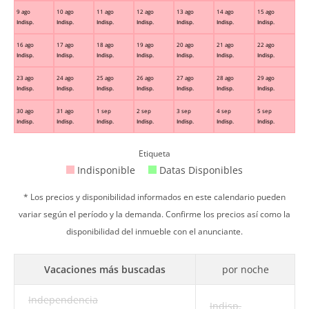
9 ago
10 ago
11 ago
12 ago
13 ago
14 ago
15 ago
Indisp.
Indisp.
Indisp.
Indisp.
Indisp.
Indisp.
Indisp.
16 ago
17 ago
18 ago
19 ago
20 ago
21 ago
22 ago
Indisp.
Indisp.
Indisp.
Indisp.
Indisp.
Indisp.
Indisp.
23 ago
24 ago
25 ago
26 ago
27 ago
28 ago
29 ago
Indisp.
Indisp.
Indisp.
Indisp.
Indisp.
Indisp.
Indisp.
30 ago
31 ago
1 sep
2 sep
3 sep
4 sep
5 sep
Indisp.
Indisp.
Indisp.
Indisp.
Indisp.
Indisp.
Indisp.
Etiqueta
Indisponible
Datas Disponibles
* Los precios y disponibilidad informados en este calendario pueden
variar según el período y la demanda. Confirme los precios así como la
disponibilidad del inmueble con el anunciante.
Vacaciones más buscadas
por noche
Independencia
Indisp.