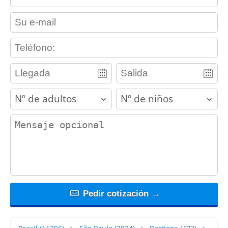
contact_email
contact_phone
adults
children
contact_message
Pedir cotización →