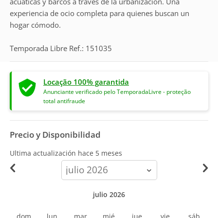
acuáticas y barcos a través de la urbanización. Una
experiencia de ocio completa para quienes buscan un
hogar cómodo.
Temporada Libre Ref.: 151035
Locação 100% garantida
Anunciante verificado pelo TemporadaLivre - proteção
total antifraude
Precio y Disponibilidad
Ultima actualización hace
5 meses
calendar-
month
julio 2026
dom
lun
mar
mié
jue
vie
sáb