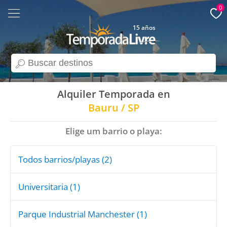
0
15 años
search
Alquiler Temporada en
Bauru / SP
Elige um barrio o playa:
Todos barrios/playas (2)
Universitaria (1)
Parque Industrial Manchester (1)