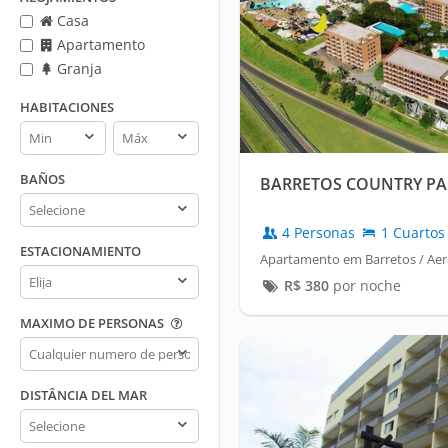
Casa
Apartamento
Granja
HABITACIONES
Habitaciones
Habitaciones
min
max
BAÑOS
BARRETOS COUNTRY PA
Baños
4 Personas
1 Cuartos
ESTACIONAMIENTO
Apartamento em Barretos / Ae
Estacionamiento
R$
380
por noche
MAXIMO DE PERSONAS
Maximo
de
personas
DISTÂNCIA DEL MAR
Distância
del