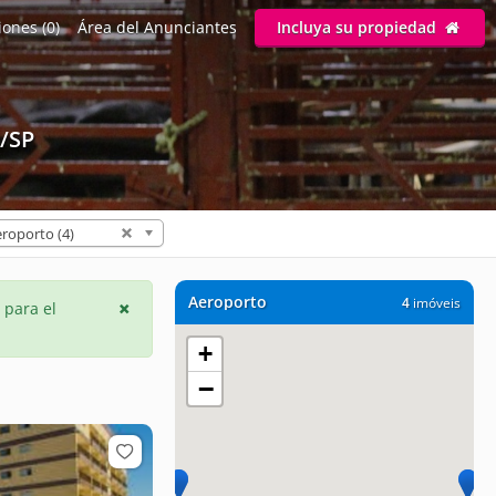
ones (0)
Área del Anunciantes
Incluya su propiedad
/SP
roporto (4)
Aeroporto
4
imóveis
 para el
+
−