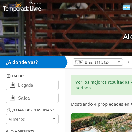
15 años
Al
¿A donde vas?
🇧🇷 Brasil (11.312)
DATAS
Ver los mejores resultados
período.
Mostrando 4 propiedades
en
¿CUÁNTAS PERSONAS?
¿Cuántas
personas?
ALOJAMIENTOS