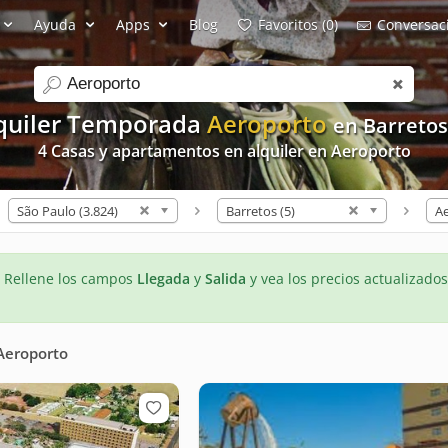
Ayuda
Apps
Blog
Favoritos (0)
Conversaci
search
quiler Temporada
Aeroporto
en Barretos
4 Casas y apartamentos en alquiler en Aeroporto
São Paulo (3.824)
Barretos (5)
Ae
- Rellene los campos
Llegada
y
Salida
y vea los precios actualizados
Aeroporto