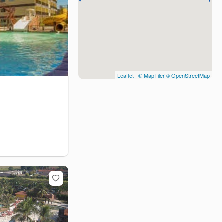
Leaflet
|
© MapTiler
© OpenStreetMap