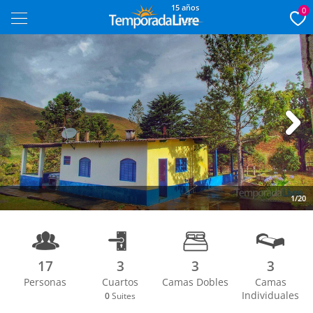
15 años
0
Next
1/20
17
3
3
3
Personas
Cuartos
Camas Dobles
Camas
Individuales
0
Suites