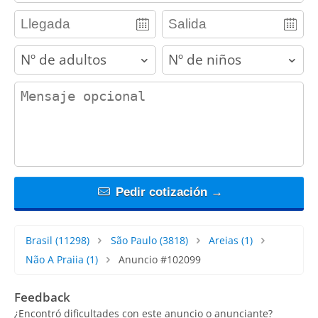
adults
children
contact_message
Pedir cotización →
Brasil
(11298)
São Paulo
(3818)
Areias
(1)
Não A Praiia
(1)
Anuncio #102099
Feedback
¿Encontró dificultades con este anuncio o anunciante?