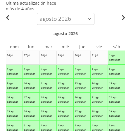
Ultima actualización hace
más de 4 años
calendar-
month
agosto 2026
dom
lun
mar
mié
jue
vie
sáb
26 jul
27 jul
28 jul
29 jul
30 jul
31 jul
1 ago
--
--
--
--
--
--
Consultar
2 ago
3 ago
4 ago
5 ago
6 ago
7 ago
8 ago
Consultar
Consultar
Consultar
Consultar
Consultar
Consultar
Consultar
9 ago
10 ago
11 ago
12 ago
13 ago
14 ago
15 ago
Consultar
Consultar
Consultar
Consultar
Consultar
Consultar
Consultar
16 ago
17 ago
18 ago
19 ago
20 ago
21 ago
22 ago
Consultar
Consultar
Consultar
Consultar
Consultar
Consultar
Consultar
23 ago
24 ago
25 ago
26 ago
27 ago
28 ago
29 ago
Consultar
Consultar
Consultar
Consultar
Consultar
Consultar
Consultar
30 ago
31 ago
1 sep
2 sep
3 sep
4 sep
5 sep
Consultar
Consultar
Consultar
Consultar
Consultar
Consultar
Consultar