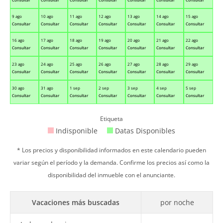
9 ago
10 ago
11 ago
12 ago
13 ago
14 ago
15 ago
Consultar
Consultar
Consultar
Consultar
Consultar
Consultar
Consultar
16 ago
17 ago
18 ago
19 ago
20 ago
21 ago
22 ago
Consultar
Consultar
Consultar
Consultar
Consultar
Consultar
Consultar
23 ago
24 ago
25 ago
26 ago
27 ago
28 ago
29 ago
Consultar
Consultar
Consultar
Consultar
Consultar
Consultar
Consultar
30 ago
31 ago
1 sep
2 sep
3 sep
4 sep
5 sep
Consultar
Consultar
Consultar
Consultar
Consultar
Consultar
Consultar
Etiqueta
Indisponible
Datas Disponibles
* Los precios y disponibilidad informados en este calendario pueden
variar según el período y la demanda. Confirme los precios así como la
disponibilidad del inmueble con el anunciante.
Vacaciones más buscadas
por noche