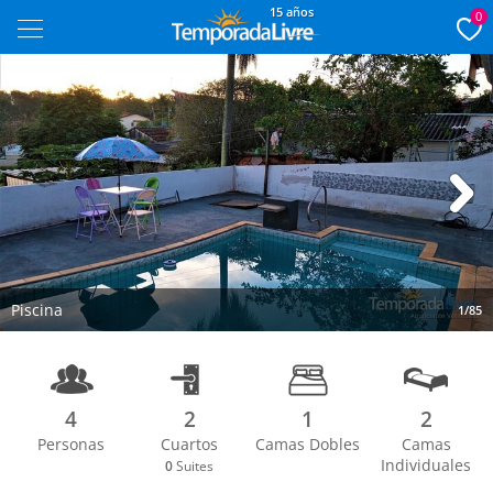
15 años
0
Next
Piscina
1/85
4
2
1
2
Personas
Cuartos
Camas Dobles
Camas
Individuales
0
Suites