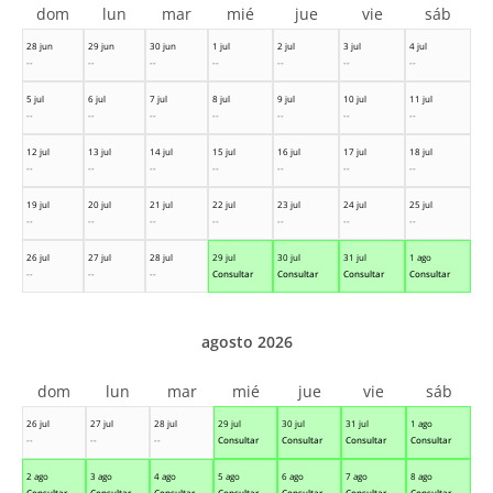
dom
lun
mar
mié
jue
vie
sáb
28 jun
29 jun
30 jun
1 jul
2 jul
3 jul
4 jul
--
--
--
--
--
--
--
5 jul
6 jul
7 jul
8 jul
9 jul
10 jul
11 jul
--
--
--
--
--
--
--
12 jul
13 jul
14 jul
15 jul
16 jul
17 jul
18 jul
--
--
--
--
--
--
--
19 jul
20 jul
21 jul
22 jul
23 jul
24 jul
25 jul
--
--
--
--
--
--
--
26 jul
27 jul
28 jul
29 jul
30 jul
31 jul
1 ago
--
--
--
Consultar
Consultar
Consultar
Consultar
agosto 2026
dom
lun
mar
mié
jue
vie
sáb
26 jul
27 jul
28 jul
29 jul
30 jul
31 jul
1 ago
--
--
--
Consultar
Consultar
Consultar
Consultar
2 ago
3 ago
4 ago
5 ago
6 ago
7 ago
8 ago
Consultar
Consultar
Consultar
Consultar
Consultar
Consultar
Consultar