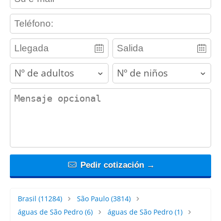
contact_phone
adults
children
contact_message
Pedir cotización →
Brasil
(11284)
São Paulo
(3814)
águas de São Pedro
(6)
águas de São Pedro
(1)