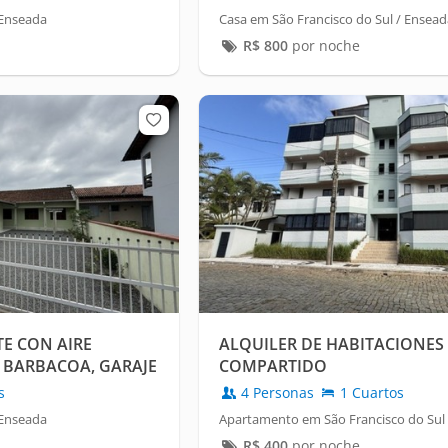
 Enseada
Casa em São Francisco do Sul / Ensead
R$
800
por noche
TE CON AIRE
ALQUILER DE HABITACIONES 
 BARBACOA, GARAJE
COMPARTIDO
s
4 Personas
1 Cuartos
 Enseada
Apartamento em São Francisco do Sul
R$
400
por noche