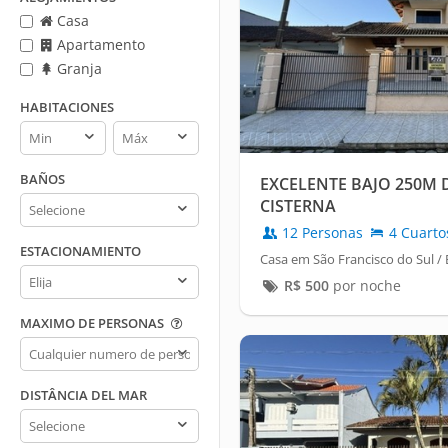
Casa
Apartamento
Granja
HABITACIONES
Habitaciones
Habitaciones
min
max
BAÑOS
EXCELENTE BAJO 250M 
Baños
CISTERNA
12 Personas
4 Cuarto
ESTACIONAMIENTO
Casa em São Francisco do Sul /
Estacionamiento
R$
500
por noche
MAXIMO DE PERSONAS
Maximo
de
personas
DISTÂNCIA DEL MAR
Distância
del