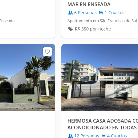
MAR EN ENSEADA
s
6 Personas
1 Cuartos
 Enseada
Apartamento em São Francisco do Sul
R$
350
por noche
HERMOSA CASA ADOSADA CO
ACONDICIONADO EN TODAS 
HABITACIONES, PISCINA, WI-F
12 Personas
4 Cuartos