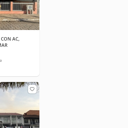
 CON AC,
 MAR
a