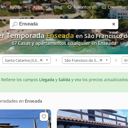
Ayuda
Apps
Blog
Favoritos (0)
Conversaci
search
ler Temporada
Enseada
en São Francisco d
67 Casas y apartamentos en alquiler en Enseada
Santa Catarina (3.307)
São Francisco do Sul (127)
En
- Rellene los campos
Llegada
y
Salida
y vea los precios actualizados
priedades
en
Enseada