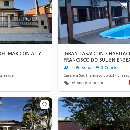
DEL MAR CON AC Y
¡GRAN CASA! CON 3 HABITAC
FRANCISCO DO SUL EN ENSE
s
10 Personas
3 Cuartos
 Enseada
Casa em São Francisco do Sul / Ensead
R$
400
por noche