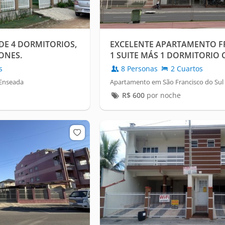
E 4 DORMITORIOS,
EXCELENTE APARTAMENTO FR
ONES.
1 SUITE MÁS 1 DORMITORIO C
s
8 Personas
2 Cuartos
 Enseada
Apartamento em São Francisco do Sul
R$
600
por noche