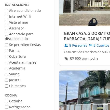
mar
INSTALACIONES
Aire acondicionado
Internet Wi-fi
Vista al mar
Ascensor
GRAN CASA, 3 DORMITOR
Adaptado para
BARBACOA, GARAJE CUB
discapacitados
Se permiten fiestas
8 Personas
3 Cuartos
Parilla
Casa em São Francisco do Sul /
Cobertura
R$
600
por noche
Acepta animales
Academia
Sauna
Jacuzzi
Chimenea
COCINA
Cozinha
Refrigerador