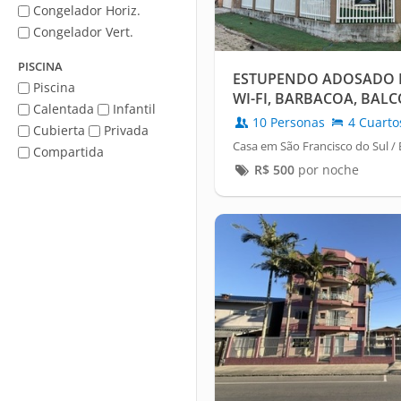
Congelador Horiz.
Congelador Vert.
PISCINA
ESTUPENDO ADOSADO D
Piscina
WI-FI, BARBACOA, BALC
Calentada
Infantil
10 Personas
4 Cuarto
Cubierta
Privada
Casa em São Francisco do Sul /
Compartida
R$
500
por noche