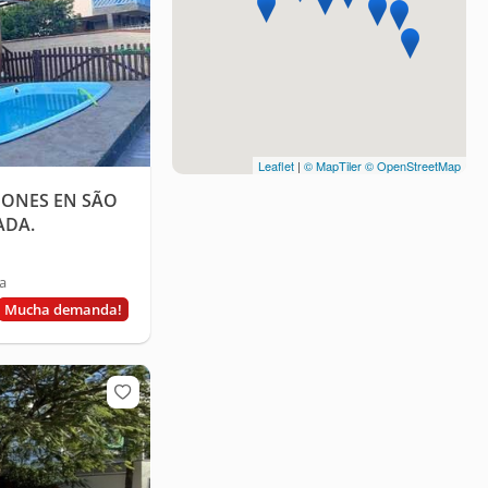
Leaflet
|
© MapTiler
© OpenStreetMap
IONES EN SÃO
ADA.
a
Mucha demanda!