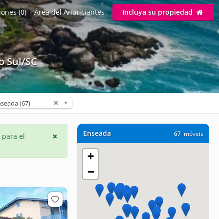
ones (0)
Área del Anunciantes
Incluya su propiedad
o Sul/SC
seada (67)
Enseada
67
imóveis
 para el
+
−