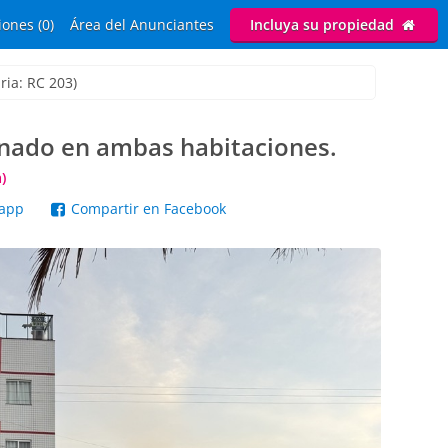
ones (0)
Área del Anunciantes
Incluya su propiedad
ria: RC 203)
onado en ambas habitaciones.
)
sapp
Compartir en Facebook