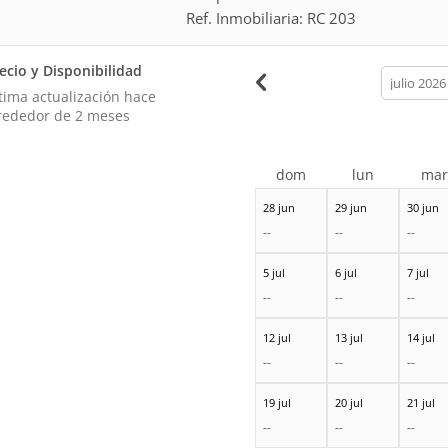
Ref. Inmobiliaria: RC 203
ecio y Disponibilidad
calendar
month
tima actualización hace
rededor de 2 meses
dom
lun
ma
28 jun
29 jun
30 jun
--
--
--
5 jul
6 jul
7 jul
--
--
--
12 jul
13 jul
14 jul
--
--
--
19 jul
20 jul
21 jul
--
--
--