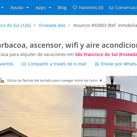
Ayuda
Apps
Blog
Favoritos (0)
Conversaci
sco do Sul
(126)
Enseada
(66)
Anuncio #92803 (Ref. Inmobilia
rbacoa, ascensor, wifi y aire acondici
Casa para alquiler de vacaciones em
São Francisco do Sul (Enseada
voritos
Compartir a través de e-mail
Enviar por What
Utiliza las flechas del teclado para navegar entre las fotos