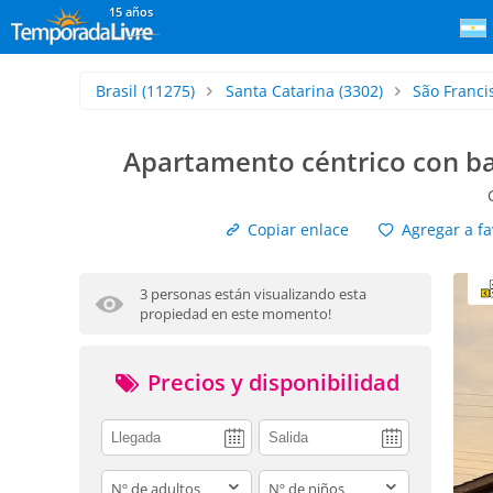
15 años
Brasil
(11275)
Santa Catarina
(3302)
São Franci
Apartamento céntrico con ba
Copiar enlace
Agregar a fa
3 personas están visualizando esta
propiedad en este momento!
Precios y disponibilidad
adults
children