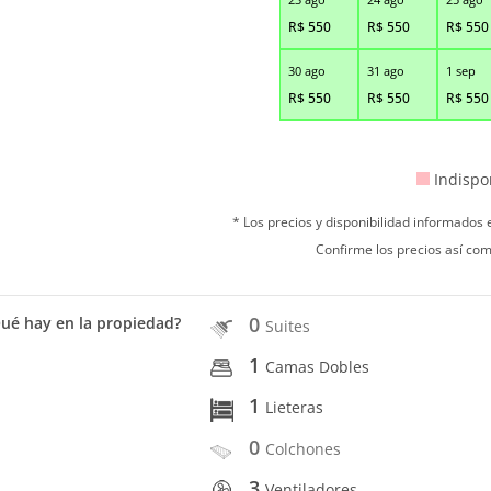
R$
550
R$
550
R$
550
30 ago
31 ago
1 sep
R$
550
R$
550
R$
550
Indispo
* Los precios y disponibilidad informados
Confirme los precios así com
0
ué hay en la propiedad?
Suites
1
Camas Dobles
1
Lieteras
0
Colchones
3
Ventiladores