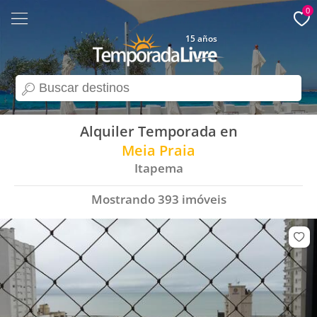
0
15 años
search
Alquiler Temporada en
Meia Praia
Itapema
Mostrando
393
imóveis