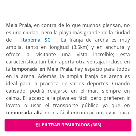
Meia Praia
, en contra de lo que muchos piensan, no
es una ciudad, pero la playa más grande de la ciudad
de
Itapema, SC
. La franja de arena es muy
amplia, tanto en longitud (3.5km) y en anchura y
ofrece al visitante una vista increíble; esta
característica también aporta otra ventaja: incluso en
la
temporada en Meia Praia
, hay espacio para todos
en la arena. Además, la amplia franja de arena es
ideal para la práctica de varios deportes. Cuando
cansado, podrá relajarse en el mar, siempre en
calma. El acceso a la playa es fácil, pero prefieren ir
loveto o usar el transporte público ya que en
temporada alta
no es fácil encontrar un lugar para
aparcar el coche. La infraestructura no se carece de
FILTRAR RESULTADOS (
393
)
allí, como la orilla del mar son varias casas y
apartamentos, así como muchos restaurantes, bares,