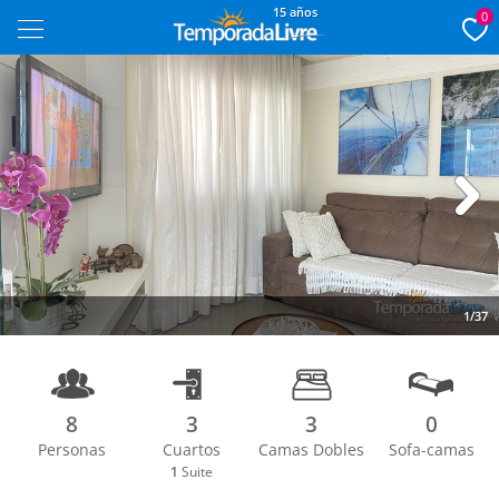
15 años
0
Next
1/37
8
3
3
0
Personas
Cuartos
Camas Dobles
Sofa-camas
1
Suite