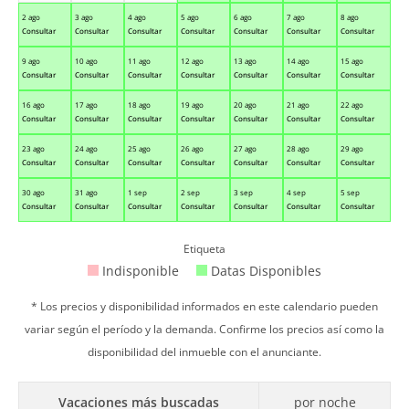
2 ago
3 ago
4 ago
5 ago
6 ago
7 ago
8 ago
Consultar
Consultar
Consultar
Consultar
Consultar
Consultar
Consultar
9 ago
10 ago
11 ago
12 ago
13 ago
14 ago
15 ago
Consultar
Consultar
Consultar
Consultar
Consultar
Consultar
Consultar
16 ago
17 ago
18 ago
19 ago
20 ago
21 ago
22 ago
Consultar
Consultar
Consultar
Consultar
Consultar
Consultar
Consultar
23 ago
24 ago
25 ago
26 ago
27 ago
28 ago
29 ago
Consultar
Consultar
Consultar
Consultar
Consultar
Consultar
Consultar
30 ago
31 ago
1 sep
2 sep
3 sep
4 sep
5 sep
Consultar
Consultar
Consultar
Consultar
Consultar
Consultar
Consultar
Etiqueta
Indisponible
Datas Disponibles
* Los precios y disponibilidad informados en este calendario pueden
variar según el período y la demanda. Confirme los precios así como la
disponibilidad del inmueble con el anunciante.
Vacaciones más buscadas
por noche