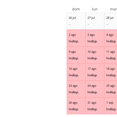
dom
lun
ma
26 jul
27 jul
28 jul
--
--
--
2 ago
3 ago
4 ago
Indisp.
Indisp.
Indisp.
9 ago
10 ago
11 ago
Indisp.
Indisp.
Indisp.
16 ago
17 ago
18 ago
Indisp.
Indisp.
Indisp.
23 ago
24 ago
25 ago
Indisp.
Indisp.
Indisp.
30 ago
31 ago
1 sep
Indisp.
Indisp.
Indisp.