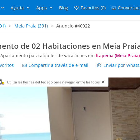
Ayuda
Apps
Blog
Favoritos (0)
Conversaci
01)
Meia Praia
(391)
Anuncio #40022
ento de 02 Habitaciones en Meia Praia
Apartamento para alquiler de vacaciones em
Itapema (Meia Praia)
voritos
Compartir a través de e-mail
Enviar por What
Utiliza las flechas del teclado para navegar entre las fotos