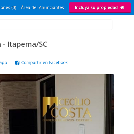
ones (0)
Área del Anunciantes
Incluya su propiedad
 - Itapema/SC
sapp
Compartir en Facebook