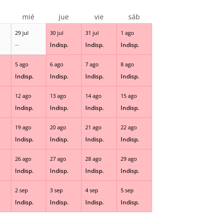
r
mié
jue
vie
sáb
29 jul
30 jul
31 jul
1 ago
--
Indisp.
Indisp.
Indisp.
5 ago
6 ago
7 ago
8 ago
Indisp.
Indisp.
Indisp.
Indisp.
12 ago
13 ago
14 ago
15 ago
Indisp.
Indisp.
Indisp.
Indisp.
19 ago
20 ago
21 ago
22 ago
Indisp.
Indisp.
Indisp.
Indisp.
26 ago
27 ago
28 ago
29 ago
Indisp.
Indisp.
Indisp.
Indisp.
2 sep
3 sep
4 sep
5 sep
Indisp.
Indisp.
Indisp.
Indisp.