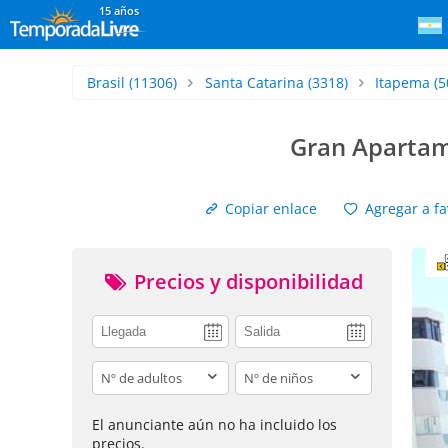
15 años
Brasil
(11306)
Santa Catarina
(3318)
Itapema
(5
Gran Apartam
Copiar enlace
Agregar a fa
Precios y disponibilidad
adults
children
El anunciante aún no ha incluido los
precios.