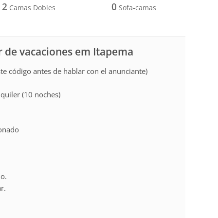
2
0
Camas Dobles
Sofa-camas
r de vacaciones em Itapema
e código antes de hablar con el anunciante)
lquiler (10 noches)
o
ionado
ho.
r.