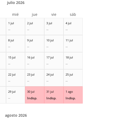
julio 2026
r
mié
jue
vie
sáb
1 jul
2 jul
3 jul
4 jul
--
--
--
--
8 jul
9 jul
10 jul
11 jul
--
--
--
--
15 jul
16 jul
17 jul
18 jul
--
--
--
--
22 jul
23 jul
24 jul
25 jul
--
--
--
--
29 jul
30 jul
31 jul
1 ago
--
Indisp.
Indisp.
Indisp.
agosto 2026