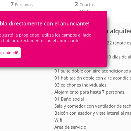
7
2
Personas
Cuartos
1
Suite
bla directamente con el anunciante!
Apartamento para alquile
scripción
te gustó la propiedad, utiliza los campos al lado
a hablar directamente con el anunciante.
Código de propiedad: 40022 (anote est
, entendi!
A final de año se exigirán 10 días de a
01 suite doble con aire acondicionad
01 habitación doble con aire acondic
03 colchones individuales
Alojamiento para hasta 7 personas.
01 Baño social
Sala y comedor con ventilador de tec
Balcón con asador y vista lateral al ma
Wifi
Área de servicio