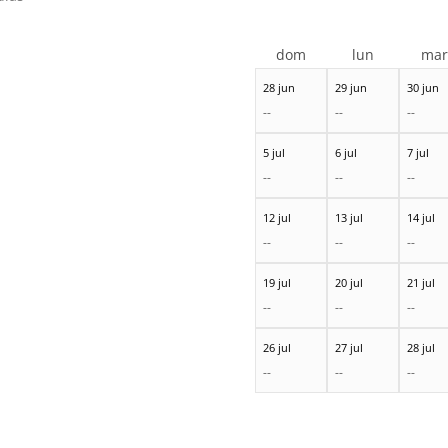
dom
lun
ma
28 jun
29 jun
30 jun
--
--
--
5 jul
6 jul
7 jul
--
--
--
12 jul
13 jul
14 jul
--
--
--
19 jul
20 jul
21 jul
--
--
--
26 jul
27 jul
28 jul
--
--
--