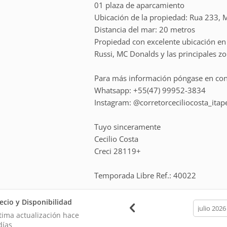
01 plaza de aparcamiento
Ubicación de la propiedad: Rua 233, M
Distancia del mar: 20 metros
Propiedad con excelente ubicación en 
Russi, MC Donalds y las principales z
Para más información póngase en con
Whatsapp: +55(47) 99952-3834
Instagram: @corretorceciliocosta_ita
Tuyo sinceramente
Cecilio Costa
Creci 28119+
Temporada Libre Ref.: 40022
ecio y Disponibilidad
calendar
month
tima actualización hace
días