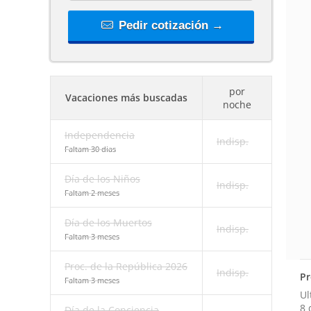
Pedir cotización →
por
Vacaciones más buscadas
noche
Independencia
Indisp.
Faltam 30 dias
Día de los Niños
Indisp.
Faltam 2 meses
Día de los Muertos
Indisp.
Faltam 3 meses
Proc. de la República 2026
Indisp.
Pr
Faltam 3 meses
Ul
8 
Día de la Conciencia