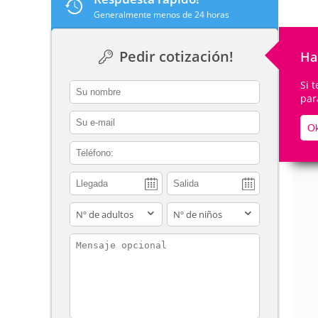
Generalmente menos de 24 horas
Pedir cotización!
Ha
De
Si 
contact_name
par
contact_email
Ok
contact_phone
adults
children
contact_message