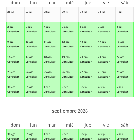
dom
lun
mar
mié
jue
vie
sáb
26 jul
27 jul
28 jul
29 jul
30 jul
31 jul
1 ago
--
--
--
--
--
--
--
2 ago
3 ago
4 ago
5 ago
6 ago
7 ago
8 ago
Consultar
Consultar
Consultar
Consultar
Consultar
Consultar
Consultar
9 ago
10 ago
11 ago
12 ago
13 ago
14 ago
15 ago
Consultar
Consultar
Consultar
Consultar
Consultar
Consultar
Consultar
16 ago
17 ago
18 ago
19 ago
20 ago
21 ago
22 ago
Consultar
Consultar
Consultar
Consultar
Consultar
Consultar
Consultar
23 ago
24 ago
25 ago
26 ago
27 ago
28 ago
29 ago
Consultar
Consultar
Consultar
Consultar
Consultar
Consultar
Consultar
30 ago
31 ago
1 sep
2 sep
3 sep
4 sep
5 sep
Consultar
Consultar
Consultar
Consultar
Consultar
Consultar
Consultar
septiembre 2026
dom
lun
mar
mié
jue
vie
sáb
30 ago
31 ago
1 sep
2 sep
3 sep
4 sep
5 sep
Consultar
Consultar
Consultar
Consultar
Consultar
Consultar
Consultar