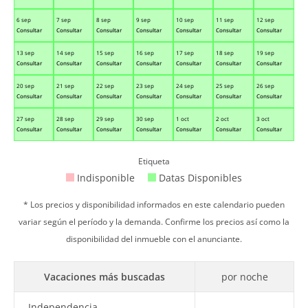
6 sep
7 sep
8 sep
9 sep
10 sep
11 sep
12 sep
Consultar
Consultar
Consultar
Consultar
Consultar
Consultar
Consultar
13 sep
14 sep
15 sep
16 sep
17 sep
18 sep
19 sep
Consultar
Consultar
Consultar
Consultar
Consultar
Consultar
Consultar
20 sep
21 sep
22 sep
23 sep
24 sep
25 sep
26 sep
Consultar
Consultar
Consultar
Consultar
Consultar
Consultar
Consultar
27 sep
28 sep
29 sep
30 sep
1 oct
2 oct
3 oct
Consultar
Consultar
Consultar
Consultar
Consultar
Consultar
Consultar
Etiqueta
Indisponible
Datas Disponibles
* Los precios y disponibilidad informados en este calendario pueden
variar según el período y la demanda. Confirme los precios así como la
disponibilidad del inmueble con el anunciante.
Vacaciones más buscadas
por noche
Independencia