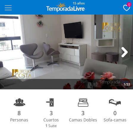
15 años
0
Next
1/33
8
3
3
0
Personas
Cuartos
Camas Dobles
Sofa-camas
1
Suite