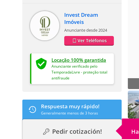
Invest Dream
Imóveis
Anunciante desde 2024
Ver Teléfonos
Locação 100% garantida
Anunciante verificado pelo
TemporadaLivre - proteção total
antifraude
Respuesta muy rápido!
Generalmente menos de 3 horas
Pedir cotización!
Ha