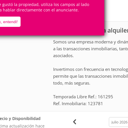
12
4
Personas
Cuartos
te gustó la propiedad, utiliza los campos al lado
a hablar directamente con el anunciante.
4
Suites
, entendi!
Apartamento para alquile
scripción
Somos una empresa moderna y dinámic
a las transacciones inmobiliarias, tant
asociados.
Invertimos con frecuencia en tecnolog
permite que las transacciones inmobili
todo, más seguras.
Temporada Libre Ref.: 161295
Ref. Inmobiliaria: 123781
ecio y Disponibilidad
calendar
month
tima actualización hace