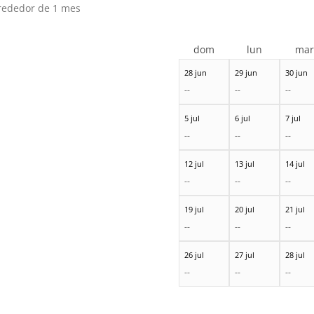
rededor de 1 mes
dom
lun
ma
28 jun
29 jun
30 jun
--
--
--
5 jul
6 jul
7 jul
--
--
--
12 jul
13 jul
14 jul
--
--
--
19 jul
20 jul
21 jul
--
--
--
26 jul
27 jul
28 jul
--
--
--