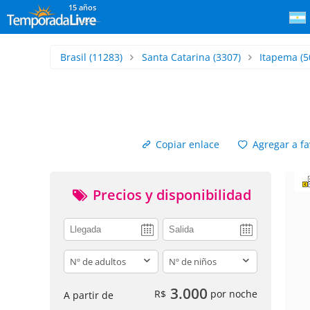
15 años
Brasil
(11283)
Santa Catarina
(3307)
Itapema
(5
Copiar enlace
Agregar a fa
Precios y disponibilidad
adults
children
3.000
R$
por noche
A partir de