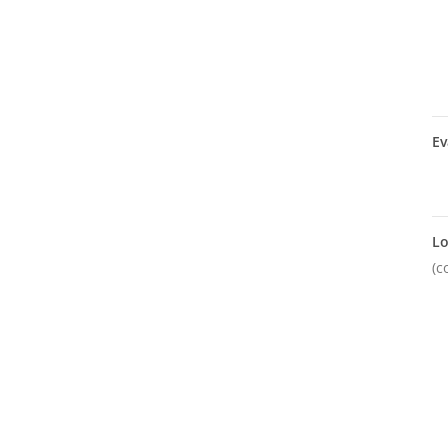
Ev
Lo
(c