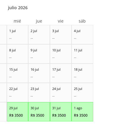
julio 2026
r
mié
jue
vie
sáb
1 jul
2 jul
3 jul
4 jul
--
--
--
--
8 jul
9 jul
10 jul
11 jul
--
--
--
--
15 jul
16 jul
17 jul
18 jul
--
--
--
--
22 jul
23 jul
24 jul
25 jul
--
--
--
--
29 jul
30 jul
31 jul
1 ago
R$
3500
R$
3500
R$
3500
R$
3500