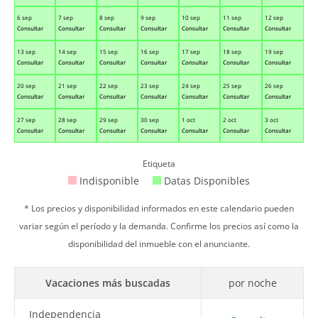
6 sep
7 sep
8 sep
9 sep
10 sep
11 sep
12 sep
Consultar
Consultar
Consultar
Consultar
Consultar
Consultar
Consultar
13 sep
14 sep
15 sep
16 sep
17 sep
18 sep
19 sep
Consultar
Consultar
Consultar
Consultar
Consultar
Consultar
Consultar
20 sep
21 sep
22 sep
23 sep
24 sep
25 sep
26 sep
Consultar
Consultar
Consultar
Consultar
Consultar
Consultar
Consultar
27 sep
28 sep
29 sep
30 sep
1 oct
2 oct
3 oct
Consultar
Consultar
Consultar
Consultar
Consultar
Consultar
Consultar
Etiqueta
Indisponible
Datas Disponibles
* Los precios y disponibilidad informados en este calendario pueden
variar según el período y la demanda. Confirme los precios así como la
disponibilidad del inmueble con el anunciante.
Vacaciones más buscadas
por noche
Independencia