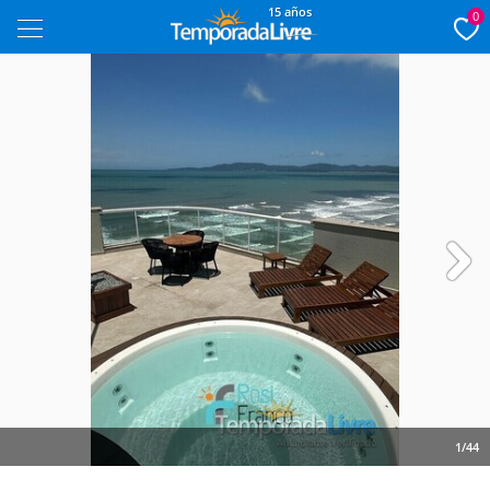
15 años
0
Next
1/44