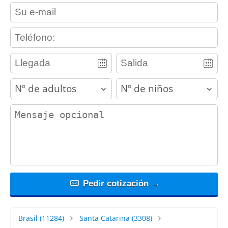
contact_email
contact_phone
adults
children
contact_message
Pedir cotización →
Brasil
(11284)
Santa Catarina
(3308)