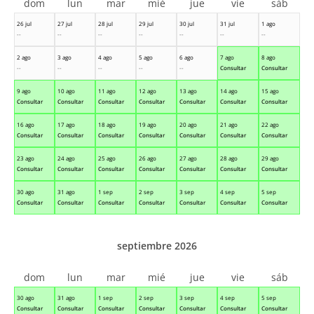
dom
lun
mar
mié
jue
vie
sáb
26 jul
27 jul
28 jul
29 jul
30 jul
31 jul
1 ago
--
--
--
--
--
--
--
2 ago
3 ago
4 ago
5 ago
6 ago
7 ago
8 ago
--
--
--
--
--
Consultar
Consultar
9 ago
10 ago
11 ago
12 ago
13 ago
14 ago
15 ago
Consultar
Consultar
Consultar
Consultar
Consultar
Consultar
Consultar
16 ago
17 ago
18 ago
19 ago
20 ago
21 ago
22 ago
Consultar
Consultar
Consultar
Consultar
Consultar
Consultar
Consultar
23 ago
24 ago
25 ago
26 ago
27 ago
28 ago
29 ago
Consultar
Consultar
Consultar
Consultar
Consultar
Consultar
Consultar
30 ago
31 ago
1 sep
2 sep
3 sep
4 sep
5 sep
Consultar
Consultar
Consultar
Consultar
Consultar
Consultar
Consultar
septiembre 2026
dom
lun
mar
mié
jue
vie
sáb
30 ago
31 ago
1 sep
2 sep
3 sep
4 sep
5 sep
Consultar
Consultar
Consultar
Consultar
Consultar
Consultar
Consultar