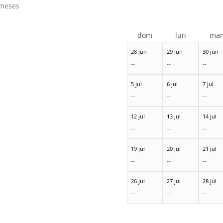
meses
dom
lun
ma
28 jun
29 jun
30 jun
--
--
--
5 jul
6 jul
7 jul
--
--
--
12 jul
13 jul
14 jul
--
--
--
19 jul
20 jul
21 jul
--
--
--
26 jul
27 jul
28 jul
--
--
--