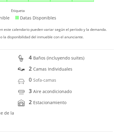
Etiqueta
nible
Datas Disponibles
 en este calendario pueden variar según el período y la demanda.
o la disponibilidad del inmueble con el anunciante.
4
Baños (incluyendo suites)
2
Camas Individuales
0
Sofa-camas
3
Aire acondicionado
2
Estacionamiento
ue de la