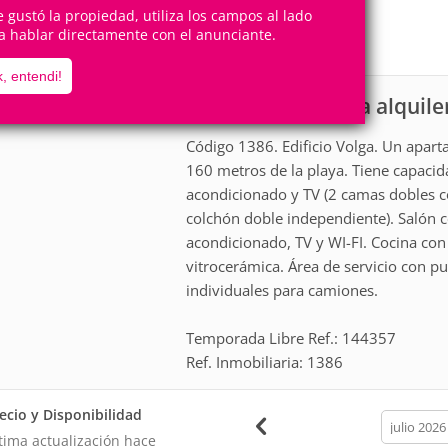
7
3
Personas
Cuartos
te gustó la propiedad, utiliza los campos al lado
a hablar directamente con el anunciante.
3
Suites
, entendi!
Apartamento para alquile
scripción
Código 1386. Edificio Volga. Un apart
160 metros de la playa. Tiene capacid
acondicionado y TV (2 camas dobles c
colchón doble independiente). Salón 
acondicionado, TV y WI-FI. Cocina con 
vitrocerámica. Área de servicio con p
individuales para camiones.
Temporada Libre Ref.: 144357
Ref. Inmobiliaria: 1386
ecio y Disponibilidad
calendar
month
tima actualización hace