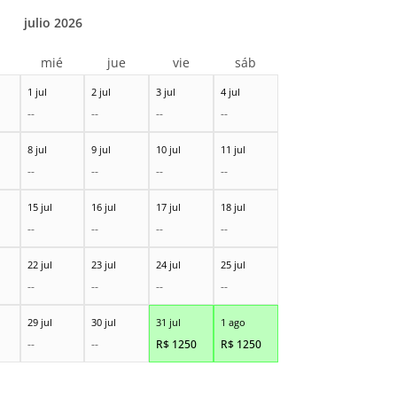
julio 2026
r
mié
jue
vie
sáb
1 jul
2 jul
3 jul
4 jul
--
--
--
--
8 jul
9 jul
10 jul
11 jul
--
--
--
--
15 jul
16 jul
17 jul
18 jul
--
--
--
--
22 jul
23 jul
24 jul
25 jul
--
--
--
--
29 jul
30 jul
31 jul
1 ago
--
--
R$
1250
R$
1250