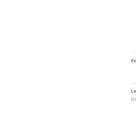
Ev
Lo
(c