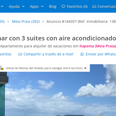
Ayuda
Apps
Blog
Favoritos (0)
Conversaci
95)
Meia Praia
(392)
Anuncio #144357 (Ref. Inmobiliaria: 138
ar con 3 suites con aire acondicionado
Apartamento para alquiler de vacaciones em
Itapema (Meia Praia)
voritos
Compartir a través de e-mail
Enviar por What
Utiliza las flechas del teclado para navegar entre las fotos