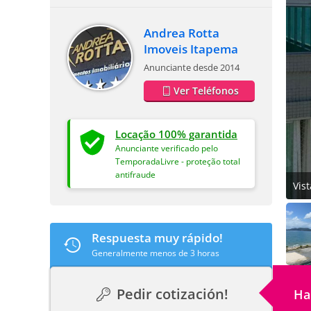
Andrea Rotta
Imoveis Itapema
Anunciante desde 2014
Ver Teléfonos
Locação 100% garantida
Anunciante verificado pelo
TemporadaLivre - proteção total
antifraude
Vis
Respuesta muy rápido!
Generalmente menos de 3 horas
Pedir cotización!
Ha