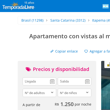
15 años
Brasil
(11298)
Santa Catarina
(3312)
Itapema
(4
Apartamento con vistas al m
Copiar enlace
Agregar a fa
Precios y disponibilidad
adults
children
1.250
R$
por noche
A partir de