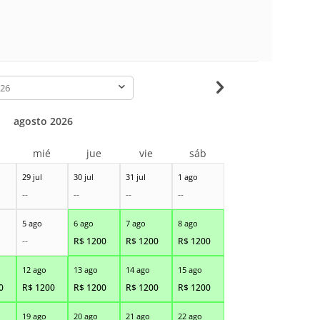
-
agosto 2026
r
mié
jue
vie
sáb
29 jul
30 jul
31 jul
1 ago
--
--
--
--
5 ago
6 ago
7 ago
8 ago
--
R$
1200
R$
1200
R$
1200
12 ago
13 ago
14 ago
15 ago
0
R$
1200
R$
1200
R$
1200
R$
1200
19 ago
20 ago
21 ago
22 ago