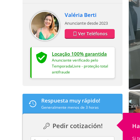
Valéria Berti
Anunciante desde 2023
Ver Teléfonos
Locação 100% garantida
Anunciante verificado pelo
TemporadaLivre - proteção total
antifraude
Respuesta muy rápido!
Generalmente menos de 3 horas
Pedir cotización!
Ha
Si 
contact_name