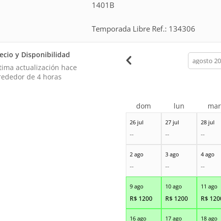
1401B
Temporada Libre Ref.: 134306
ecio y Disponibilidad
calendar
month
tima actualización hace
rededor de 4 horas
dom
lun
ma
26 jul
27 jul
28 jul
--
--
--
2 ago
3 ago
4 ago
--
--
--
9 ago
10 ago
11 ago
R$
1200
R$
1200
R$
120
16 ago
17 ago
18 ago