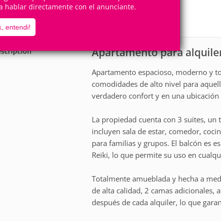
8
3
a hablar directamente con el anunciante.
Personas
Cuartos
3
Suites
, entendi!
Apartamento para alquile
scripción
Apartamento espacioso, moderno y tot
comodidades de alto nivel para aquell
verdadero confort y en una ubicación 
La propiedad cuenta con 3 suites, un 
incluyen sala de estar, comedor, coci
para familias y grupos. El balcón es e
Reiki, lo que permite su uso en cualqu
Totalmente amueblada y hecha a med
de alta calidad, 2 camas adicionales,
después de cada alquiler, lo que garan