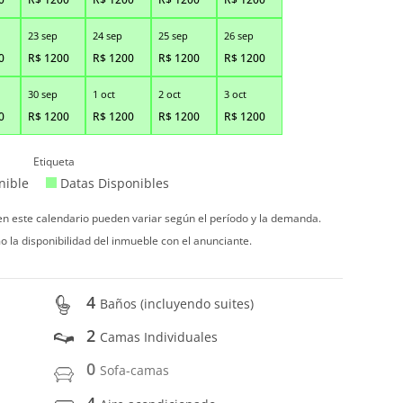
23 sep
24 sep
25 sep
26 sep
0
R$
1200
R$
1200
R$
1200
R$
1200
30 sep
1 oct
2 oct
3 oct
0
R$
1200
R$
1200
R$
1200
R$
1200
Etiqueta
nible
Datas Disponibles
 en este calendario pueden variar según el período y la demanda.
o la disponibilidad del inmueble con el anunciante.
4
Baños (incluyendo suites)
2
Camas Individuales
0
Sofa-camas
4