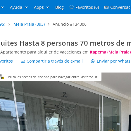
Ayuda
Apps
Blog
Favoritos (0)
Conversaci
95)
Meia Praia
(393)
Anuncio #134306
suites Hasta 8 personas 70 metros de 
Apartamento para alquiler de vacaciones em
Itapema (Meia Praia)
voritos
Compartir a través de e-mail
Enviar por What
Utiliza las flechas del teclado para navegar entre las fotos