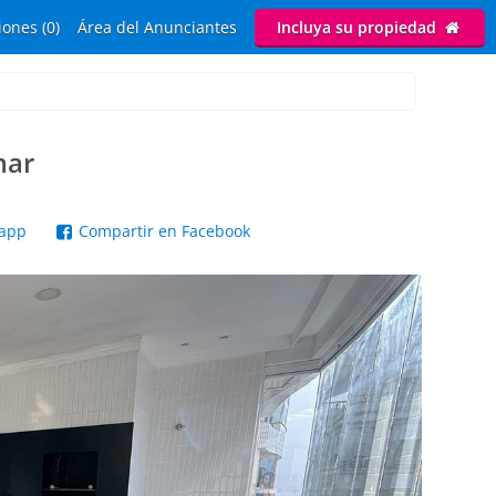
ones (0)
Área del Anunciantes
Incluya su propiedad
mar
sapp
Compartir en Facebook