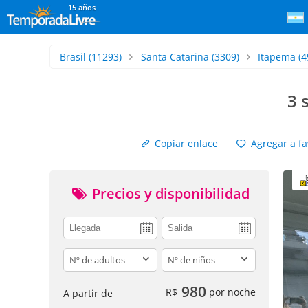
15 años
Brasil
(11293)
Santa Catarina
(3309)
Itapema
(4
3 
Copiar enlace
Agregar a fa
Precios y disponibilidad
adults
children
980
R$
por noche
A partir de