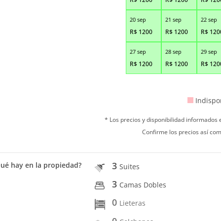
20 sep
21 sep
22 sep
R$
1200
R$
1200
R$
120
27 sep
28 sep
29 sep
R$
1200
R$
1200
R$
120
Indispo
* Los precios y disponibilidad informados
Confirme los precios así com
3
ué hay en la propiedad?
Suites
3
Camas Dobles
0
Lieteras
0