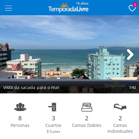
15 años
0
Next
Vista da sacada para o mar
1/42
8
3
2
2
Personas
Cuartos
Camas Dobles
Camas
Individuales
3
Suites