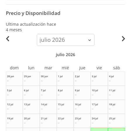
Precio y Disponibilidad
Ultima actualización hace
4 meses
calendar-
month
julio 2026
dom
lun
mar
mié
jue
vie
sáb
28 jun
29 jun
30 jun
1 jul
2 jul
3 jul
4 jul
--
--
--
--
--
--
--
5 jul
6 jul
7 jul
8 jul
9 jul
10 jul
11 jul
--
--
--
--
--
--
--
12 jul
13 jul
14 jul
15 jul
16 jul
17 jul
18 jul
--
--
--
--
--
--
--
19 jul
20 jul
21 jul
22 jul
23 jul
24 jul
25 jul
--
--
--
--
--
--
--