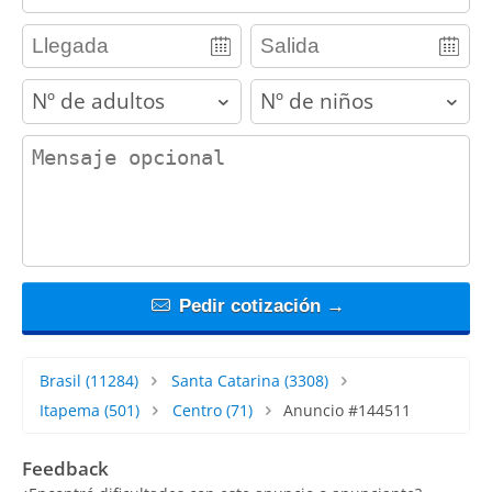
adults
children
contact_message
Pedir cotización →
Brasil
(11284)
Santa Catarina
(3308)
Itapema
(501)
Centro
(71)
Anuncio #144511
Feedback