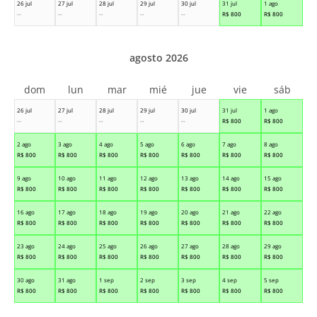
26 jul
27 jul
28 jul
29 jul
30 jul
31 jul
1 ago
--
--
--
--
--
R$
800
R$
800
agosto 2026
dom
lun
mar
mié
jue
vie
sáb
26 jul
27 jul
28 jul
29 jul
30 jul
31 jul
1 ago
--
--
--
--
--
R$
800
R$
800
2 ago
3 ago
4 ago
5 ago
6 ago
7 ago
8 ago
R$
800
R$
800
R$
800
R$
800
R$
800
R$
800
R$
800
9 ago
10 ago
11 ago
12 ago
13 ago
14 ago
15 ago
R$
800
R$
800
R$
800
R$
800
R$
800
R$
800
R$
800
16 ago
17 ago
18 ago
19 ago
20 ago
21 ago
22 ago
R$
800
R$
800
R$
800
R$
800
R$
800
R$
800
R$
800
23 ago
24 ago
25 ago
26 ago
27 ago
28 ago
29 ago
R$
800
R$
800
R$
800
R$
800
R$
800
R$
800
R$
800
30 ago
31 ago
1 sep
2 sep
3 sep
4 sep
5 sep
R$
800
R$
800
R$
800
R$
800
R$
800
R$
800
R$
800