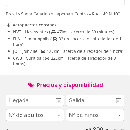
Brasil » Santa Catarina » Itapema » Centro » Rua 149 N.100
Aeropuertos cercanos
NVT
- Navegantes
(
47km - acerca de 39 minutos)
FLN
- Florianopolis
(
82km - acerca de alrededor de 1
hora)
JOI
- Joinville
(
127km - acerca de alrededor de 1 hora)
CWB
- Curitiba
(
222km - acerca de alrededor de 3
horas)
Precios y disponibilidad
adults
children
800
R$
por noche