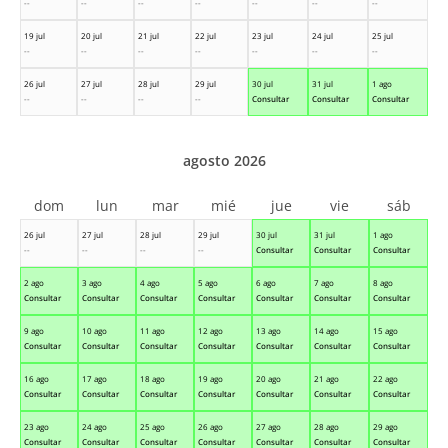
--
--
--
--
--
--
--
19 jul
20 jul
21 jul
22 jul
23 jul
24 jul
25 jul
--
--
--
--
--
--
--
26 jul
27 jul
28 jul
29 jul
30 jul
31 jul
1 ago
--
--
--
--
Consultar
Consultar
Consultar
agosto 2026
dom
lun
mar
mié
jue
vie
sáb
26 jul
27 jul
28 jul
29 jul
30 jul
31 jul
1 ago
--
--
--
--
Consultar
Consultar
Consultar
2 ago
3 ago
4 ago
5 ago
6 ago
7 ago
8 ago
Consultar
Consultar
Consultar
Consultar
Consultar
Consultar
Consultar
9 ago
10 ago
11 ago
12 ago
13 ago
14 ago
15 ago
Consultar
Consultar
Consultar
Consultar
Consultar
Consultar
Consultar
16 ago
17 ago
18 ago
19 ago
20 ago
21 ago
22 ago
Consultar
Consultar
Consultar
Consultar
Consultar
Consultar
Consultar
23 ago
24 ago
25 ago
26 ago
27 ago
28 ago
29 ago
Consultar
Consultar
Consultar
Consultar
Consultar
Consultar
Consultar