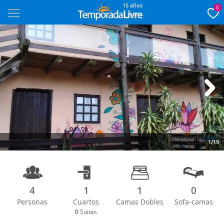
15 años
0
Next
1/19
4
1
1
0
Personas
Cuartos
Camas Dobles
Sofa-camas
0
Suites