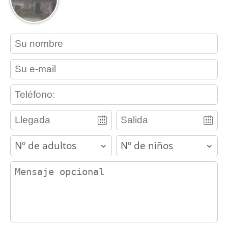
contact_name
contact_email
contact_phone
adults
children
contact_message