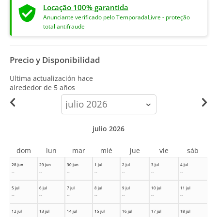
Locação 100% garantida
Anunciante verificado pelo TemporadaLivre - proteção
total antifraude
Precio y Disponibilidad
Ultima actualización hace
alrededor de 5 años
calendar-
month
julio 2026
dom
lun
mar
mié
jue
vie
sáb
28 jun
29 jun
30 jun
1 jul
2 jul
3 jul
4 jul
--
--
--
--
--
--
--
5 jul
6 jul
7 jul
8 jul
9 jul
10 jul
11 jul
--
--
--
--
--
--
--
12 jul
13 jul
14 jul
15 jul
16 jul
17 jul
18 jul