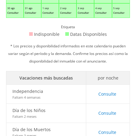
30 ago
31 ago
1 sep
2 sep
3 sep
4 sep
5 sep
Consultar
Consultar
Consultar
Consultar
Consultar
Consultar
Consultar
Etiqueta
Indisponible
Datas Disponibles
* Los precios y disponibilidad informados en este calendario pueden
variar según el período y la demanda. Confirme los precios así como la
disponibilidad del inmueble con el anunciante.
Vacaciones más buscadas
por noche
Independencia
Consulte
Faltam 4 semanas
Día de los Niños
Consulte
Faltam 2 meses
Día de los Muertos
Consulte
Faltam 3 meses