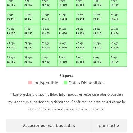
2 ago
3 ago
4 ago
5 ago
6 ago
7 ago
8 ago
R$
450
R$
450
R$
450
R$
450
R$
450
R$
450
R$
450
9 ago
10 ago
11 ago
12 ago
13 ago
14 ago
15 ago
R$
450
R$
450
R$
450
R$
450
R$
450
R$
450
R$
450
16 ago
17 ago
18 ago
19 ago
20 ago
21 ago
22 ago
R$
450
R$
450
R$
450
R$
450
R$
450
R$
450
R$
450
23 ago
24 ago
25 ago
26 ago
27 ago
28 ago
29 ago
R$
450
R$
450
R$
450
R$
450
R$
450
R$
450
R$
450
30 ago
31 ago
1 sep
2 sep
3 sep
4 sep
5 sep
R$
450
R$
450
R$
450
R$
450
R$
450
R$
450
R$
700
Etiqueta
Indisponible
Datas Disponibles
* Los precios y disponibilidad informados en este calendario pueden
variar según el período y la demanda. Confirme los precios así como la
disponibilidad del inmueble con el anunciante.
Vacaciones más buscadas
por noche