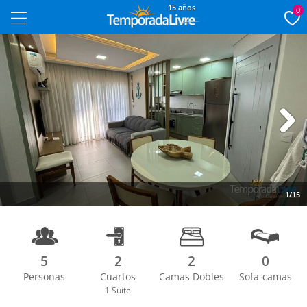
15 años
0
Next
1/15
5
2
2
0
Personas
Cuartos
Camas Dobles
Sofa-camas
1
Suite