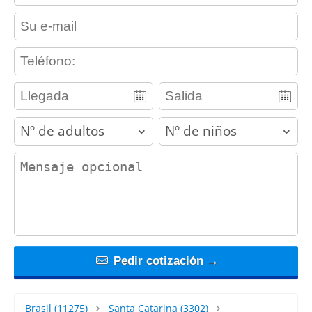
contact_email
contact_phone
adults
children
contact_message
Pedir cotización →
Brasil
(11275)
Santa Catarina
(3302)