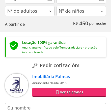
adults
children
450
R$
por noche
A partir de
Locação 100% garantida
Anunciante verificado pelo TemporadaLivre - proteção
total antifraude
Pedir cotización!
Imobiliária Palmas
Anunciante desde 2016
Ver Teléfonos
contact_name