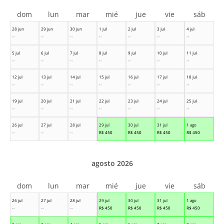
dom
lun
mar
mié
jue
vie
sáb
28 jun
29 jun
30 jun
1 jul
2 jul
3 jul
4 jul
--
--
--
--
--
--
--
5 jul
6 jul
7 jul
8 jul
9 jul
10 jul
11 jul
--
--
--
--
--
--
--
12 jul
13 jul
14 jul
15 jul
16 jul
17 jul
18 jul
--
--
--
--
--
--
--
19 jul
20 jul
21 jul
22 jul
23 jul
24 jul
25 jul
--
--
--
--
--
--
--
26 jul
27 jul
28 jul
29 jul
30 jul
31 jul
1 ago
--
--
--
R$
450
R$
450
R$
450
R$
450
agosto 2026
dom
lun
mar
mié
jue
vie
sáb
26 jul
27 jul
28 jul
29 jul
30 jul
31 jul
1 ago
--
--
--
R$
450
R$
450
R$
450
R$
450