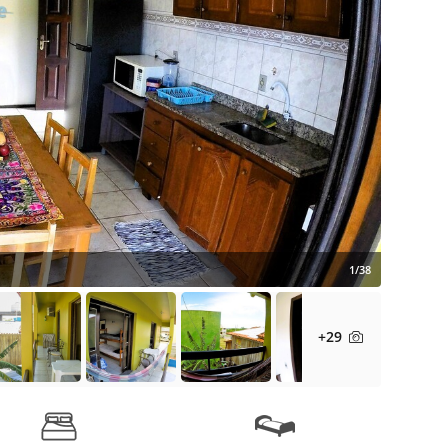
1/38
+29