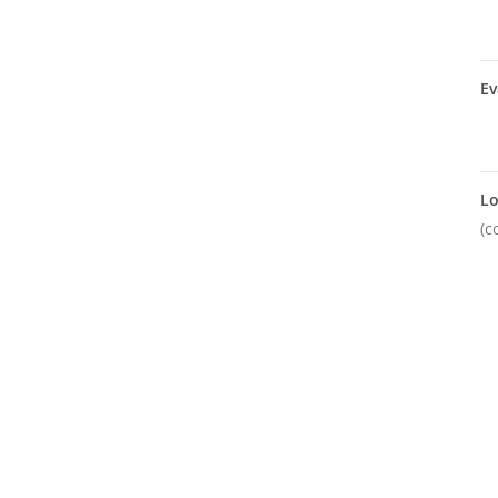
Ev
Lo
(c