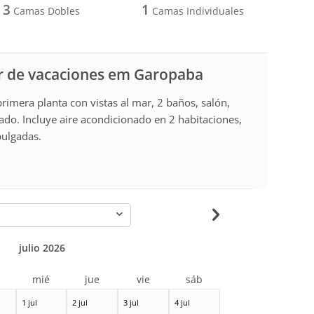
3
1
Camas Dobles
Camas Individuales
r de vacaciones em Garopaba
rimera planta con vistas al mar, 2 baños, salón,
do. Incluye aire acondicionado en 2 habitaciones,
pulgadas.
-
julio 2026
r
mié
jue
vie
sáb
1 jul
2 jul
3 jul
4 jul