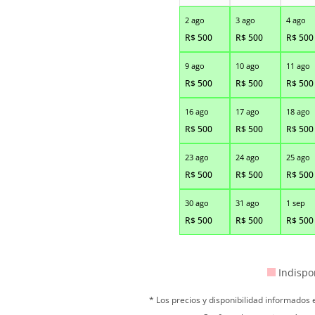
2 ago
3 ago
4 ago
R$
500
R$
500
R$
500
9 ago
10 ago
11 ago
R$
500
R$
500
R$
500
16 ago
17 ago
18 ago
R$
500
R$
500
R$
500
23 ago
24 ago
25 ago
R$
500
R$
500
R$
500
30 ago
31 ago
1 sep
R$
500
R$
500
R$
500
Indispo
* Los precios y disponibilidad informados