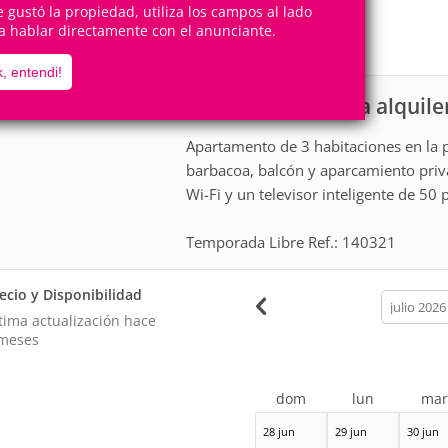
15
3
te gustó la propiedad, utiliza los campos al lado
Personas
Cuartos
a hablar directamente con el anunciante.
1
Suite
, entendi!
Apartamento para alquile
scripción
Apartamento de 3 habitaciones en la p
barbacoa, balcón y aparcamiento priva
Wi-Fi y un televisor inteligente de 50 
Temporada Libre Ref.: 140321
ecio y Disponibilidad
calendar
month
tima actualización hace
meses
dom
lun
ma
28 jun
29 jun
30 jun