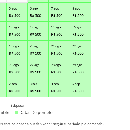
5 ago
6 ago
7 ago
8 ago
R$
500
R$
500
R$
500
R$
500
12 ago
13 ago
14 ago
15 ago
R$
500
R$
500
R$
500
R$
500
19 ago
20 ago
21 ago
22 ago
R$
500
R$
500
R$
500
R$
500
26 ago
27 ago
28 ago
29 ago
R$
500
R$
500
R$
500
R$
500
2 sep
3 sep
4 sep
5 sep
R$
500
R$
500
R$
500
R$
500
Etiqueta
nible
Datas Disponibles
 en este calendario pueden variar según el período y la demanda.