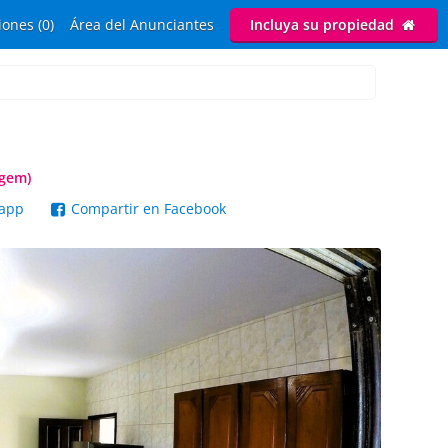
ones (0)
Área del Anunciantes
Incluya su propiedad
ugem)
sapp
Compartir en Facebook