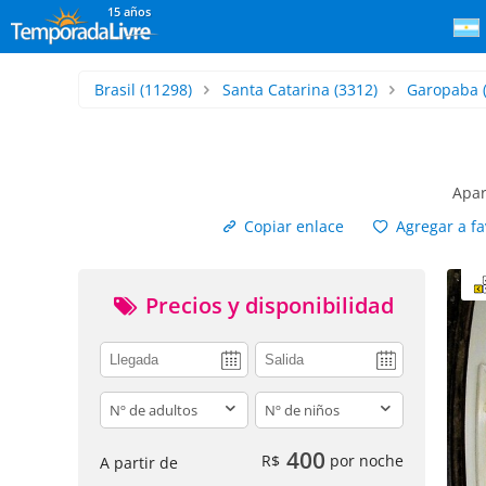
15 años
Brasil
(11298)
Santa Catarina
(3312)
Garopaba
Apar
Copiar enlace
Agregar a fa
Precios y disponibilidad
adults
children
400
R$
por noche
A partir de