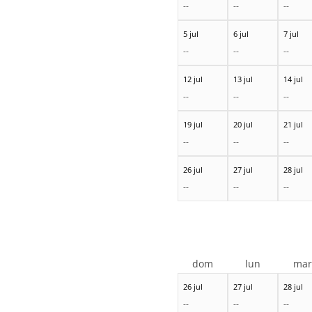
--
--
--
5 jul
6 jul
7 jul
--
--
--
12 jul
13 jul
14 jul
--
--
--
19 jul
20 jul
21 jul
--
--
--
26 jul
27 jul
28 jul
--
--
--
dom
lun
ma
26 jul
27 jul
28 jul
--
--
--