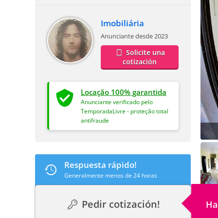
Imobiliária
Anunciante desde 2023
Solicite una
cotización
Locação 100% garantida
Anunciante verificado pelo
TemporadaLivre - proteção total
antifraude
Respuesta rápido!
Generalmente menos de 24 horas
Pedir cotización!
Ha