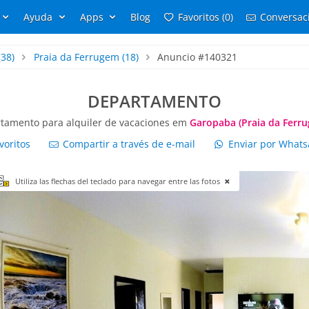
Ayuda
Apps
Blog
Favoritos (0)
Conversaci
(38)
Praia da Ferrugem
(18)
Anuncio #140321
DEPARTAMENTO
tamento para alquiler de vacaciones em
Garopaba (Praia da Ferr
voritos
Compartir a través de e-mail
Enviar por What
Utiliza las flechas del teclado para navegar entre las fotos