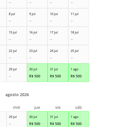
--
--
--
--
8 jul
9 jul
10 jul
11 jul
--
--
--
--
15 jul
16 jul
17 jul
18 jul
--
--
--
--
22 jul
23 jul
24 jul
25 jul
--
--
--
--
29 jul
30 jul
31 jul
1 ago
--
R$
500
R$
500
R$
500
agosto 2026
r
mié
jue
vie
sáb
29 jul
30 jul
31 jul
1 ago
--
R$
500
R$
500
R$
500