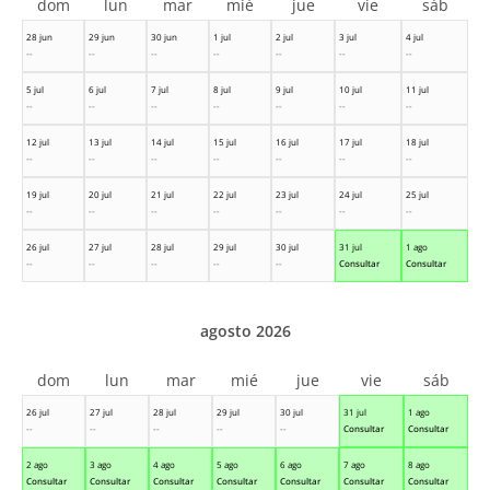
dom
lun
mar
mié
jue
vie
sáb
28 jun
29 jun
30 jun
1 jul
2 jul
3 jul
4 jul
--
--
--
--
--
--
--
5 jul
6 jul
7 jul
8 jul
9 jul
10 jul
11 jul
--
--
--
--
--
--
--
12 jul
13 jul
14 jul
15 jul
16 jul
17 jul
18 jul
--
--
--
--
--
--
--
19 jul
20 jul
21 jul
22 jul
23 jul
24 jul
25 jul
--
--
--
--
--
--
--
26 jul
27 jul
28 jul
29 jul
30 jul
31 jul
1 ago
--
--
--
--
--
Consultar
Consultar
agosto 2026
dom
lun
mar
mié
jue
vie
sáb
26 jul
27 jul
28 jul
29 jul
30 jul
31 jul
1 ago
--
--
--
--
--
Consultar
Consultar
2 ago
3 ago
4 ago
5 ago
6 ago
7 ago
8 ago
Consultar
Consultar
Consultar
Consultar
Consultar
Consultar
Consultar