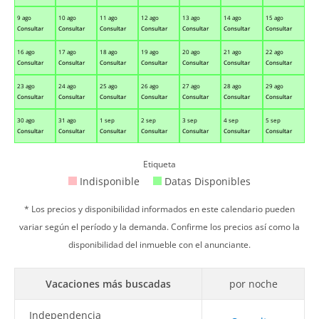
9 ago
10 ago
11 ago
12 ago
13 ago
14 ago
15 ago
Consultar
Consultar
Consultar
Consultar
Consultar
Consultar
Consultar
16 ago
17 ago
18 ago
19 ago
20 ago
21 ago
22 ago
Consultar
Consultar
Consultar
Consultar
Consultar
Consultar
Consultar
23 ago
24 ago
25 ago
26 ago
27 ago
28 ago
29 ago
Consultar
Consultar
Consultar
Consultar
Consultar
Consultar
Consultar
30 ago
31 ago
1 sep
2 sep
3 sep
4 sep
5 sep
Consultar
Consultar
Consultar
Consultar
Consultar
Consultar
Consultar
Etiqueta
Indisponible
Datas Disponibles
* Los precios y disponibilidad informados en este calendario pueden
variar según el período y la demanda. Confirme los precios así como la
disponibilidad del inmueble con el anunciante.
Vacaciones más buscadas
por noche
Independencia