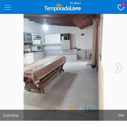
15 años
0
Next
Cozinha
1/21