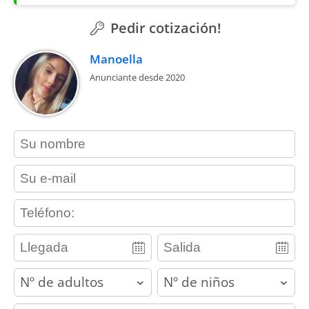
Pedir cotización!
Manoella
Anunciante desde 2020
contact_name
contact_email
contact_phone
adults
children