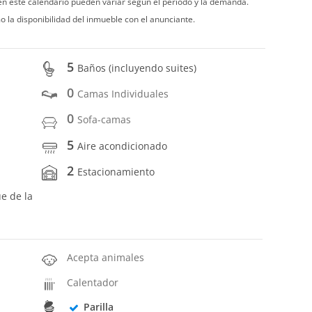
 en este calendario pueden variar según el período y la demanda.
o la disponibilidad del inmueble con el anunciante.
5
Baños (incluyendo suites)
0
Camas Individuales
0
Sofa-camas
5
Aire acondicionado
2
Estacionamiento
ue de la
Acepta animales
Calentador
Parilla