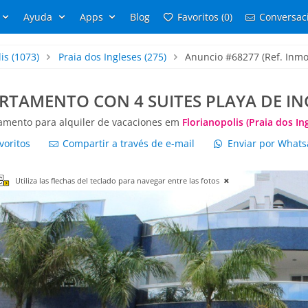
Ayuda
Apps
Blog
Favoritos (0)
Conversaci
is
(1073)
Praia dos Ingleses
(275)
Anuncio #68277 (Ref. Inmob
RTAMENTO CON 4 SUITES PLAYA DE IN
amento para alquiler de vacaciones em
Florianopolis (Praia dos In
voritos
Compartir a través de e-mail
Enviar por What
Utiliza las flechas del teclado para navegar entre las fotos