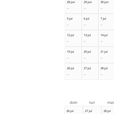
28 jun
29 jun
30 jun
--
--
--
5 jul
6 jul
7 jul
--
--
--
12 jul
13 jul
14 jul
--
--
--
19 jul
20 jul
21 jul
--
--
--
26 jul
27 jul
28 jul
--
--
--
dom
lun
ma
26 jul
27 jul
28 jul