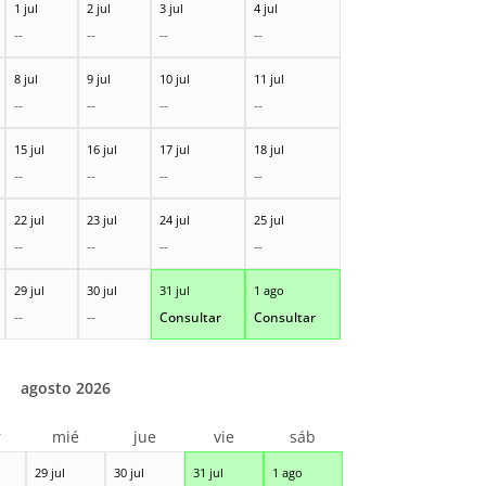
1 jul
2 jul
3 jul
4 jul
--
--
--
--
8 jul
9 jul
10 jul
11 jul
--
--
--
--
15 jul
16 jul
17 jul
18 jul
--
--
--
--
22 jul
23 jul
24 jul
25 jul
--
--
--
--
29 jul
30 jul
31 jul
1 ago
--
--
Consultar
Consultar
agosto 2026
r
mié
jue
vie
sáb
29 jul
30 jul
31 jul
1 ago