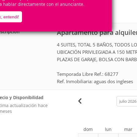
9
4
a hablar directamente con el anunciante.
Personas
Cuartos
4
Suites
, entendi!
Apartamento para alquiler
scripción
4 SUITES, TOTAL 5 BAÑOS, TODOS 
UBICACIÓN PRIVILEGIADA A 150 MET
PLAZAS DE GARAJE, BOLSA CON BAR
Temporada Libre Ref.: 68277
Ref. Inmobiliaria: aguas dos ingleses
ecio y Disponibilidad
calendar
month
tima actualización hace
meses
dom
lun
mar