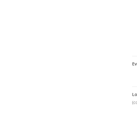
Ev
Lo
(c