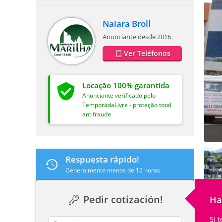
Naiara Broll
Anunciante desde 2016
Ver Teléfonos
Locação 100% garantida
Anunciante verificado pelo
TemporadaLivre - proteção total
antifraude
Respuesta rápido!
Generalmente menos de 12 horas
Pedir cotización!
Ha
Si 
contact_name