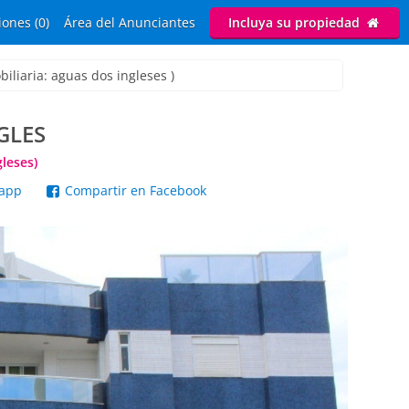
ones (0)
Área del Anunciantes
Incluya su propiedad
iliaria: aguas dos ingleses )
GLES
gleses)
sapp
Compartir en Facebook