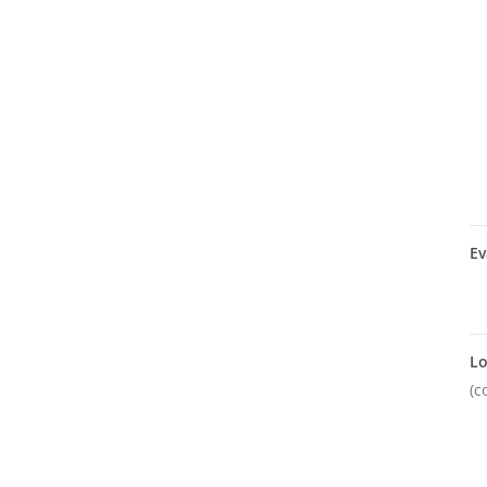
Ev
Lo
(c