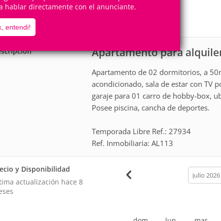
6
2
a hablar directamente con el anunciante.
Personas
Cuartos
1
Suite
, entendi!
Apartamento para alquiler
scripción
Apartamento de 02 dormitorios, a 50m
acondicionado, sala de estar con TV p
garaje para 01 carro de hobby-box, u
Posee piscina, cancha de deportes.
Temporada Libre Ref.: 27934
Ref. Inmobiliaria: AL113
ecio y Disponibilidad
calendar
month
tima actualización hace
8
eses
dom
lun
mar