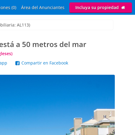
ones (0)
Área del Anunciantes
Incluya su propiedad
iliaria: AL113)
está a 50 metros del mar
gleses)
sapp
Compartir en Facebook