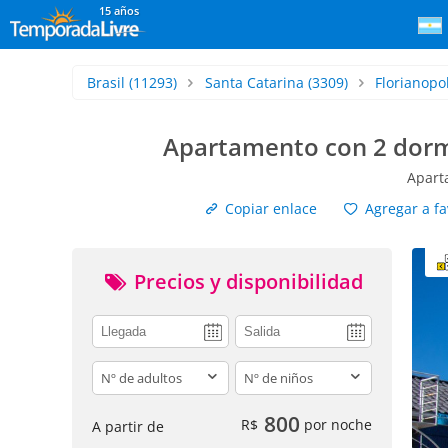
15 años
Brasil
(11293)
Santa Catarina
(3309)
Florianopol
Apartamento con 2 dormi
Apart
Copiar enlace
Agregar a fa
Precios y disponibilidad
adults
children
800
R$
por noche
A partir de