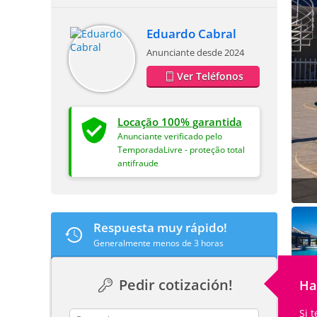
Eduardo Cabral
Anunciante desde 2024
Ver Teléfonos
Locação 100% garantida
Anunciante verificado pelo
TemporadaLivre - proteção total
antifraude
Respuesta muy rápido!
Generalmente menos de 3 horas
Pedir cotización!
Ha
Si 
contact_name