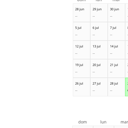
28 jun
29 jun
30 jun
--
--
--
5 jul
6 jul
7 jul
--
--
--
12 jul
13 jul
14 jul
--
--
--
19 jul
20 jul
21 jul
--
--
--
26 jul
27 jul
28 jul
--
--
--
dom
lun
ma