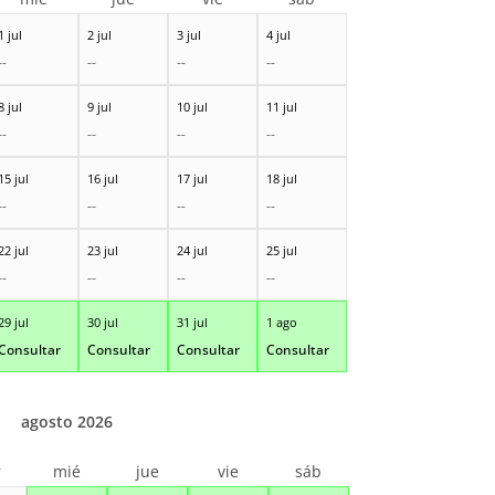
1 jul
2 jul
3 jul
4 jul
--
--
--
--
8 jul
9 jul
10 jul
11 jul
--
--
--
--
15 jul
16 jul
17 jul
18 jul
--
--
--
--
22 jul
23 jul
24 jul
25 jul
--
--
--
--
29 jul
30 jul
31 jul
1 ago
Consultar
Consultar
Consultar
Consultar
agosto 2026
r
mié
jue
vie
sáb