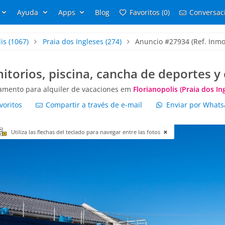
Ayuda
Apps
Blog
Favoritos (0)
Conversaci
is
(1067)
Praia dos Ingleses
(274)
Anuncio #27934 (Ref. Inmob
torios, piscina, cancha de deportes y 
amento para alquiler de vacaciones em
Florianopolis (Praia dos In
voritos
Compartir a través de e-mail
Enviar por What
Utiliza las flechas del teclado para navegar entre las fotos