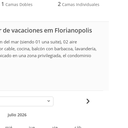
1
2
Camas Dobles
Camas Individuales
 de vacaciones em Florianopolis
 del mar (siendo 01 una suite), 02 aire
or cable, cocina, balcón con barbacoa, lavandería,
bicado en una zona privilegiada, el condominio
-
julio 2026
mié
jue
vie
sáb