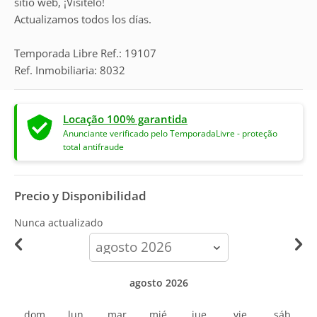
sitio web, ¡Visítelo!
Actualizamos todos los días.
Temporada Libre Ref.: 19107
Ref. Inmobiliaria: 8032
Locação 100% garantida
Anunciante verificado pelo TemporadaLivre - proteção
total antifraude
Precio y Disponibilidad
Nunca actualizado
calendar-
month
agosto 2026
dom
lun
mar
mié
jue
vie
sáb