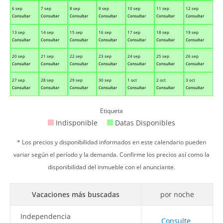
6 sep
7 sep
8 sep
9 sep
10 sep
11 sep
12 sep
Consultar
Consultar
Consultar
Consultar
Consultar
Consultar
Consultar
13 sep
14 sep
15 sep
16 sep
17 sep
18 sep
19 sep
Consultar
Consultar
Consultar
Consultar
Consultar
Consultar
Consultar
20 sep
21 sep
22 sep
23 sep
24 sep
25 sep
26 sep
Consultar
Consultar
Consultar
Consultar
Consultar
Consultar
Consultar
27 sep
28 sep
29 sep
30 sep
1 oct
2 oct
3 oct
Consultar
Consultar
Consultar
Consultar
Consultar
Consultar
Consultar
Etiqueta
Indisponible
Datas Disponibles
* Los precios y disponibilidad informados en este calendario pueden
variar según el período y la demanda. Confirme los precios así como la
disponibilidad del inmueble con el anunciante.
Vacaciones más buscadas
por noche
Independencia
Consulte