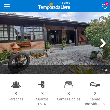
15 años
0
Next
1/28
8
3
3
2
Personas
Cuartos
Camas Dobles
Camas
Individuales
1
Suite