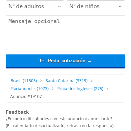
adults
children
contact_message
Pedir cotización →
Brasil
(11306)
Santa Catarina
(3319)
Florianopolis
(1073)
Praia dos Ingleses
(275)
Anuncio #19107
Feedback
¿Encontró dificultades con este anuncio o anunciante?
(Ej: calendario desactualizado, retraso en la respuesta)