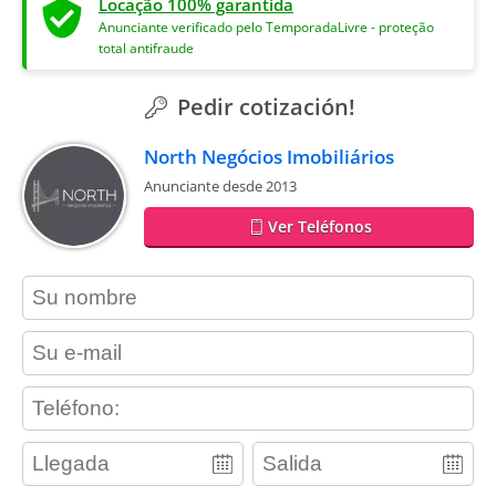
Locação 100% garantida
Anunciante verificado pelo TemporadaLivre - proteção
total antifraude
Pedir cotización!
North Negócios Imobiliários
Anunciante desde 2013
Ver Teléfonos
contact_name
contact_email
contact_phone