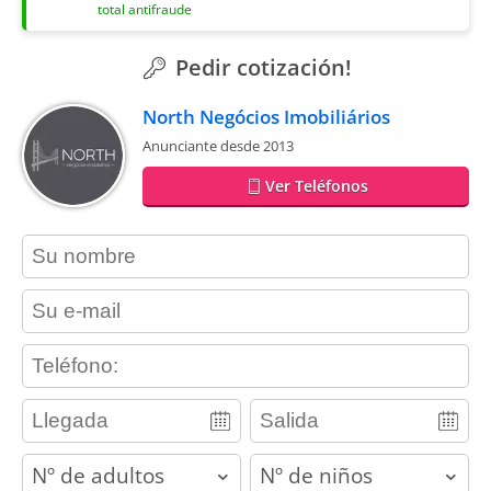
total antifraude
Pedir cotización!
North Negócios Imobiliários
Anunciante desde 2013
Ver Teléfonos
contact_name
contact_email
contact_phone
adults
children