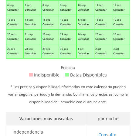
6 sep
7 sep
8 sep
9 sep
10 sep
11 sep
12 sep
Consultar
Consultar
Consultar
Consultar
Consultar
Consultar
Consultar
13 sep
14 sep
15 sep
16 sep
17 sep
18 sep
19 sep
Consultar
Consultar
Consultar
Consultar
Consultar
Consultar
Consultar
20 sep
21 sep
22 sep
23 sep
24 sep
25 sep
26 sep
Consultar
Consultar
Consultar
Consultar
Consultar
Consultar
Consultar
27 sep
28 sep
29 sep
30 sep
1 oct
2 oct
3 oct
Consultar
Consultar
Consultar
Consultar
Consultar
Consultar
Consultar
Etiqueta
Indisponible
Datas Disponibles
* Los precios y disponibilidad informados en este calendario pueden
variar según el período y la demanda. Confirme los precios así como la
disponibilidad del inmueble con el anunciante.
Vacaciones más buscadas
por noche
Independencia
Consulte