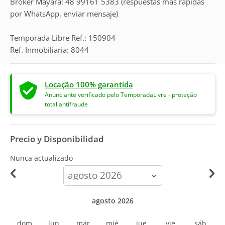
Broker Mayara: 48 99161 5383 (respuestas más rápidas
por WhatsApp, enviar mensaje)
Temporada Libre Ref.: 150904
Ref. Inmobiliaria: 8044
Locação 100% garantida
Anunciante verificado pelo TemporadaLivre - proteção
total antifraude
Precio y Disponibilidad
Nunca actualizado
calendar-
month
agosto 2026
dom
lun
mar
mié
jue
vie
sáb