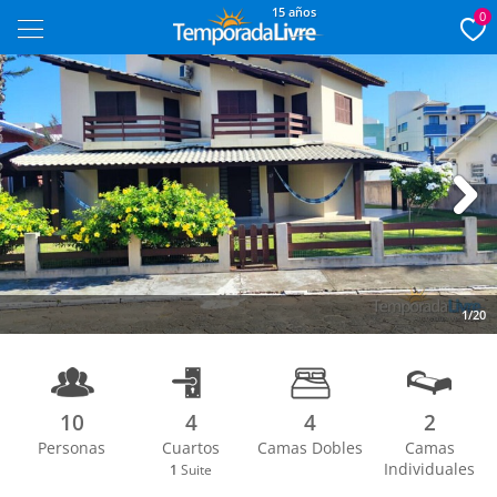
15 años
0
Next
1/20
10
4
4
2
Personas
Cuartos
Camas Dobles
Camas
Individuales
1
Suite