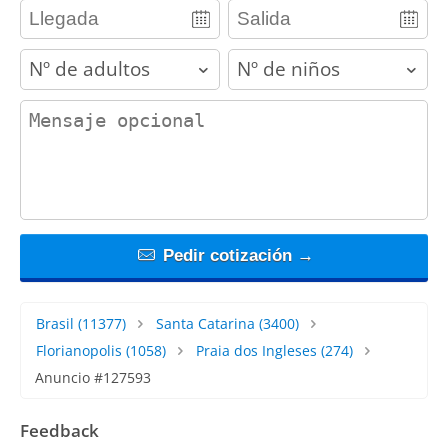
adults
children
contact_message
Pedir cotización →
Brasil
(11377)
Santa Catarina
(3400)
Florianopolis
(1058)
Praia dos Ingleses
(274)
Anuncio #127593
Feedback