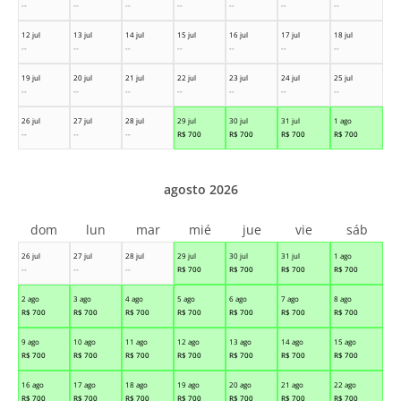
--
--
--
--
--
--
--
12 jul
13 jul
14 jul
15 jul
16 jul
17 jul
18 jul
--
--
--
--
--
--
--
19 jul
20 jul
21 jul
22 jul
23 jul
24 jul
25 jul
--
--
--
--
--
--
--
26 jul
27 jul
28 jul
29 jul
30 jul
31 jul
1 ago
--
--
--
R$
700
R$
700
R$
700
R$
700
agosto 2026
dom
lun
mar
mié
jue
vie
sáb
26 jul
27 jul
28 jul
29 jul
30 jul
31 jul
1 ago
--
--
--
R$
700
R$
700
R$
700
R$
700
2 ago
3 ago
4 ago
5 ago
6 ago
7 ago
8 ago
R$
700
R$
700
R$
700
R$
700
R$
700
R$
700
R$
700
9 ago
10 ago
11 ago
12 ago
13 ago
14 ago
15 ago
R$
700
R$
700
R$
700
R$
700
R$
700
R$
700
R$
700
16 ago
17 ago
18 ago
19 ago
20 ago
21 ago
22 ago
R$
700
R$
700
R$
700
R$
700
R$
700
R$
700
R$
700