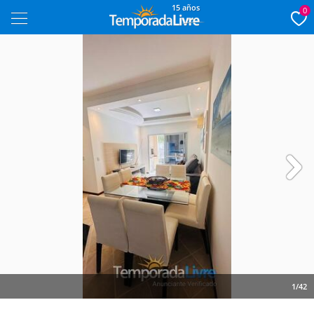
15 años
0
Next
1/42