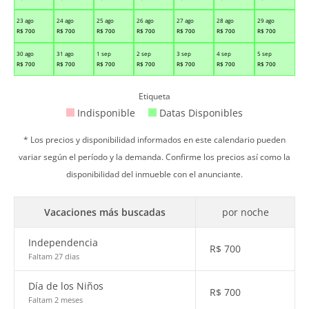
23 ago
24 ago
25 ago
26 ago
27 ago
28 ago
29 ago
R$
700
R$
700
R$
700
R$
700
R$
700
R$
700
R$
700
30 ago
31 ago
1 sep
2 sep
3 sep
4 sep
5 sep
R$
700
R$
700
R$
700
R$
700
R$
700
R$
700
R$
700
Etiqueta
Indisponible
Datas Disponibles
* Los precios y disponibilidad informados en este calendario pueden
variar según el período y la demanda. Confirme los precios así como la
disponibilidad del inmueble con el anunciante.
Vacaciones más buscadas
por noche
Independencia
R$
700
Faltam 27 dias
Día de los Niños
R$
700
Faltam 2 meses