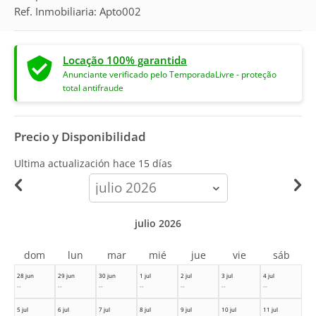
Ref. Inmobiliaria: Apto002
Locação 100% garantida
Anunciante verificado pelo TemporadaLivre - proteção
total antifraude
Precio y Disponibilidad
Ultima actualización hace
15 días
calendar-
month
julio 2026
dom
lun
mar
mié
jue
vie
sáb
28 jun
29 jun
30 jun
1 jul
2 jul
3 jul
4 jul
--
--
--
--
--
--
--
5 jul
6 jul
7 jul
8 jul
9 jul
10 jul
11 jul