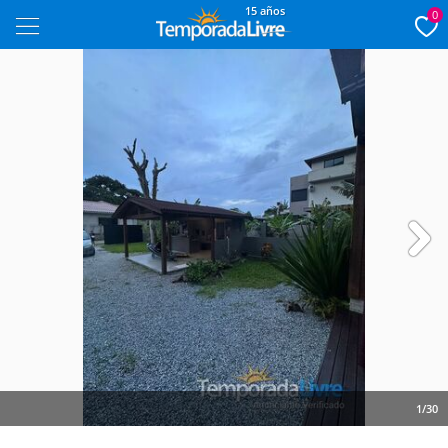
15 años
0
Next
1/30