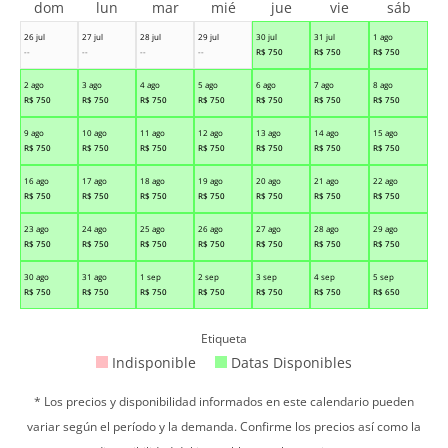
dom
lun
mar
mié
jue
vie
sáb
26 jul
27 jul
28 jul
29 jul
30 jul
31 jul
1 ago
--
--
--
--
R$
750
R$
750
R$
750
2 ago
3 ago
4 ago
5 ago
6 ago
7 ago
8 ago
R$
750
R$
750
R$
750
R$
750
R$
750
R$
750
R$
750
9 ago
10 ago
11 ago
12 ago
13 ago
14 ago
15 ago
R$
750
R$
750
R$
750
R$
750
R$
750
R$
750
R$
750
16 ago
17 ago
18 ago
19 ago
20 ago
21 ago
22 ago
R$
750
R$
750
R$
750
R$
750
R$
750
R$
750
R$
750
23 ago
24 ago
25 ago
26 ago
27 ago
28 ago
29 ago
R$
750
R$
750
R$
750
R$
750
R$
750
R$
750
R$
750
30 ago
31 ago
1 sep
2 sep
3 sep
4 sep
5 sep
R$
750
R$
750
R$
750
R$
750
R$
750
R$
750
R$
650
Etiqueta
Indisponible
Datas Disponibles
* Los precios y disponibilidad informados en este calendario pueden
variar según el período y la demanda. Confirme los precios así como la