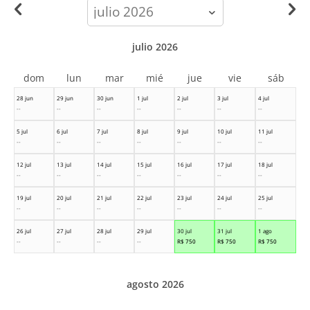
calendar-
month
julio 2026
dom
lun
mar
mié
jue
vie
sáb
28 jun
29 jun
30 jun
1 jul
2 jul
3 jul
4 jul
--
--
--
--
--
--
--
5 jul
6 jul
7 jul
8 jul
9 jul
10 jul
11 jul
--
--
--
--
--
--
--
12 jul
13 jul
14 jul
15 jul
16 jul
17 jul
18 jul
--
--
--
--
--
--
--
19 jul
20 jul
21 jul
22 jul
23 jul
24 jul
25 jul
--
--
--
--
--
--
--
26 jul
27 jul
28 jul
29 jul
30 jul
31 jul
1 ago
--
--
--
--
R$
750
R$
750
R$
750
agosto 2026