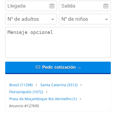
adults
children
contact_message
Pedir cotización →
Brasil
(11298)
Santa Catarina
(3312)
Florianópolis
(1072)
Praia do Moçambique Rio Vermelho
(1)
Anuncio #127695