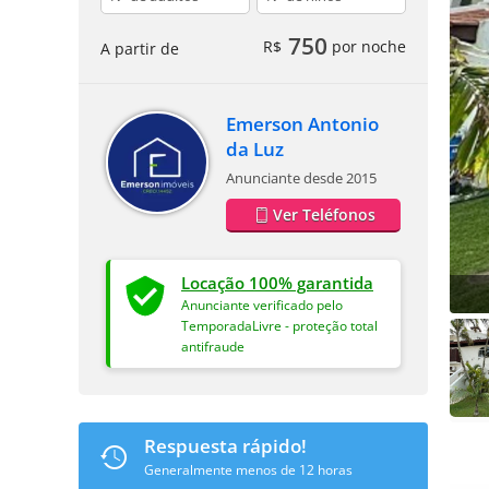
750
R$
por noche
A partir de
Emerson Antonio
da Luz
Anunciante desde 2015
Ver Teléfonos
Locação 100% garantida
Anunciante verificado pelo
TemporadaLivre - proteção total
antifraude
Respuesta rápido!
Generalmente menos de 12 horas