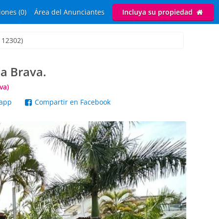
ones (0)
Área del Anunciantes
Incluya su propiedad
 12302)
a Brava.
va)
sapp
Compartir en Facebook