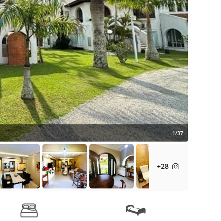
1/37
+28