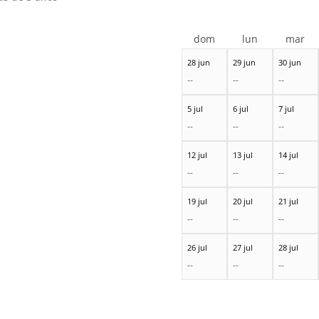
dom
lun
mar
28 jun
29 jun
30 jun
--
--
--
5 jul
6 jul
7 jul
--
--
--
12 jul
13 jul
14 jul
--
--
--
19 jul
20 jul
21 jul
--
--
--
26 jul
27 jul
28 jul
--
--
--