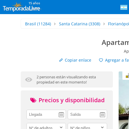
15 años
Brasil
(11284)
Santa Catarina
(3308)
Florianópol
Apartam
Ap
Copiar enlace
Agregar a fa
2 personas están visualizando esta
propiedad en este momento!
Precios y disponibilidad
adults
children