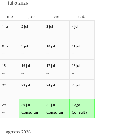
julio 2026
mié
jue
vie
sáb
1 jul
2 jul
3 jul
4 jul
--
--
--
--
8 jul
9 jul
10 jul
11 jul
--
--
--
--
15 jul
16 jul
17 jul
18 jul
--
--
--
--
22 jul
23 jul
24 jul
25 jul
--
--
--
--
29 jul
30 jul
31 jul
1 ago
--
Consultar
Consultar
Consultar
agosto 2026