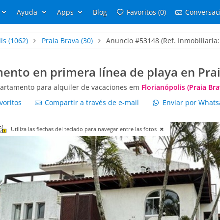
Ayuda
Apps
Blog
Favoritos (0)
Conversaci
is
(1062)
Praia Brava
(30)
Anuncio #53148 (Ref. Inmobiliaria:
ento en primera línea de playa en Prai
artamento para alquiler de vacaciones em
Florianópolis (Praia Bra
voritos
Compartir a través de e-mail
Enviar por What
Utiliza las flechas del teclado para navegar entre las fotos