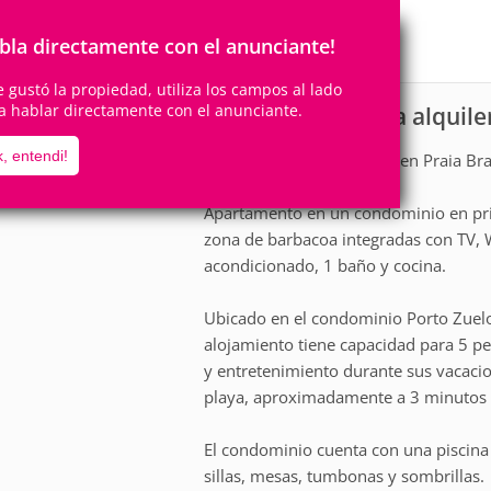
5
2
Personas
Cuartos
0
Suites
bla directamente con el anunciante!
te gustó la propiedad, utiliza los campos al lado
a hablar directamente con el anunciante.
Apartamento para alquiler
scripción
, entendi!
Se alquilan apartamentos en Praia Bra
Apartamento en un condominio en prim
zona de barbacoa integradas con TV, W
acondicionado, 1 baño y cocina.
Ubicado en el condominio Porto Zuelo,
alojamiento tiene capacidad para 5 p
y entretenimiento durante sus vacaci
playa, aproximadamente a 3 minutos a
El condominio cuenta con una piscina 
sillas, mesas, tumbonas y sombrillas.