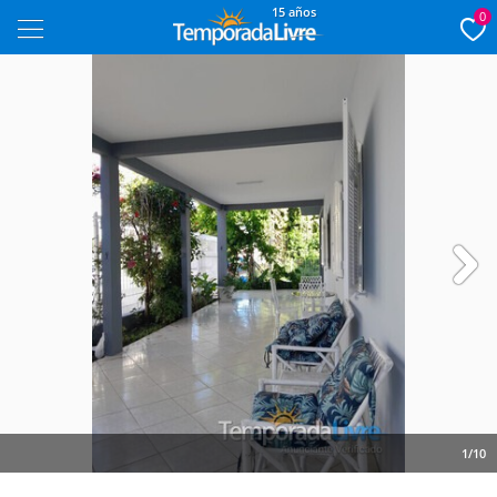
15 años
0
Next
1/10