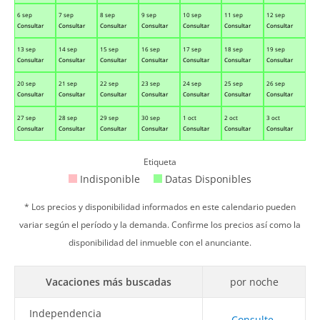
6 sep
7 sep
8 sep
9 sep
10 sep
11 sep
12 sep
Consultar
Consultar
Consultar
Consultar
Consultar
Consultar
Consultar
13 sep
14 sep
15 sep
16 sep
17 sep
18 sep
19 sep
Consultar
Consultar
Consultar
Consultar
Consultar
Consultar
Consultar
20 sep
21 sep
22 sep
23 sep
24 sep
25 sep
26 sep
Consultar
Consultar
Consultar
Consultar
Consultar
Consultar
Consultar
27 sep
28 sep
29 sep
30 sep
1 oct
2 oct
3 oct
Consultar
Consultar
Consultar
Consultar
Consultar
Consultar
Consultar
Etiqueta
Indisponible
Datas Disponibles
* Los precios y disponibilidad informados en este calendario pueden
variar según el período y la demanda. Confirme los precios así como la
disponibilidad del inmueble con el anunciante.
Vacaciones más buscadas
por noche
Independencia
Consulte