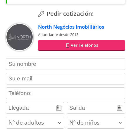
Pedir cotización!
North Negócios Imobiliários
Anunciante desde 2013
Ver Teléfonos
contact_name
contact_email
contact_phone
adults
children