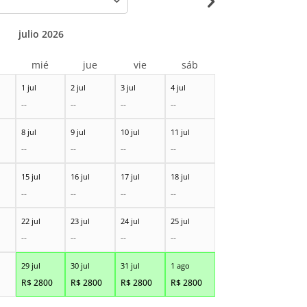
julio 2026
r
mié
jue
vie
sáb
1 jul
2 jul
3 jul
4 jul
--
--
--
--
8 jul
9 jul
10 jul
11 jul
--
--
--
--
15 jul
16 jul
17 jul
18 jul
--
--
--
--
22 jul
23 jul
24 jul
25 jul
--
--
--
--
29 jul
30 jul
31 jul
1 ago
R$
2800
R$
2800
R$
2800
R$
2800