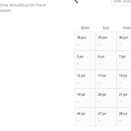
month
tima actualización hace
meses
dom
lun
ma
28 jun
29 jun
30 jun
--
--
--
5 jul
6 jul
7 jul
--
--
--
12 jul
13 jul
14 jul
--
--
--
19 jul
20 jul
21 jul
--
--
--
26 jul
27 jul
28 jul
--
--
--