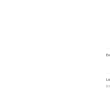
Ev
Lo
(c