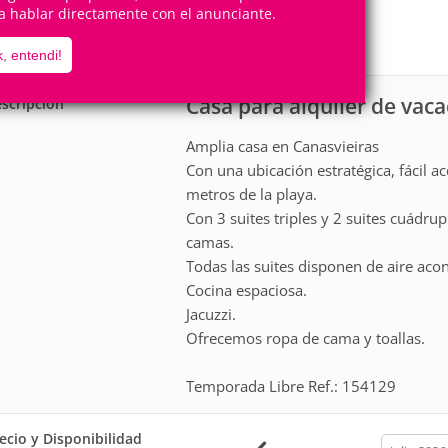
17
5
a hablar directamente con el anunciante.
Personas
Cuartos
5
Suites
, entendi!
Casa para alquiler de vac
scripción
Amplia casa en Canasvieiras
Con una ubicación estratégica, fácil a
metros de la playa.
Con 3 suites triples y 2 suites cuádru
camas.
Todas las suites disponen de aire acon
Cocina espaciosa.
Jacuzzi.
Ofrecemos ropa de cama y toallas.
Temporada Libre Ref.: 154129
ecio y Disponibilidad
calendar