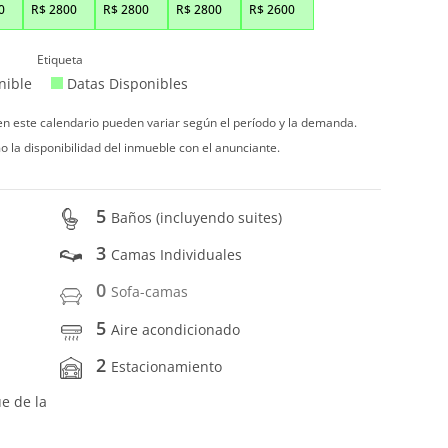
0
R$
2800
R$
2800
R$
2800
R$
2600
Etiqueta
nible
Datas Disponibles
 en este calendario pueden variar según el período y la demanda.
o la disponibilidad del inmueble con el anunciante.
5
Baños (incluyendo suites)
3
Camas Individuales
0
Sofa-camas
5
Aire acondicionado
2
Estacionamiento
ue de la