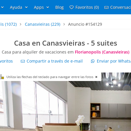
Ayuda
Apps
Blog
Favoritos (0)
Conversaci
is
(1072)
Canasvieiras
(229)
Anuncio #154129
Casa en Canasvieiras - 5 suites
Casa para alquiler de vacaciones em
Florianopolis (Canasvieiras)
voritos
Compartir a través de e-mail
Enviar por What
Utiliza las flechas del teclado para navegar entre las fotos