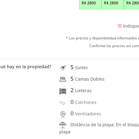
R$
2800
R$
2800
R$
280
Indispo
* Los precios y disponibilidad informados
Confirme los precios así com
5
ué hay en la propiedad?
Suites
5
Camas Dobles
2
Lieteras
0
Colchones
0
Ventiladores
Distância de la playa: En el bloq
playa