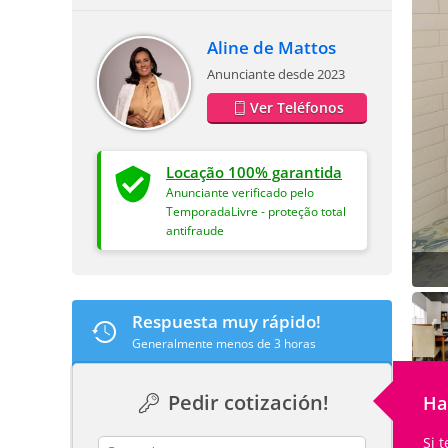
Aline de Mattos
Anunciante desde 2023
Ver Teléfonos
Locação 100% garantida
Anunciante verificado pelo
TemporadaLivre - proteção total
antifraude
Respuesta muy rápido!
Generalmente menos de 3 horas
Pedir cotización!
Ha
Si 
contact_name