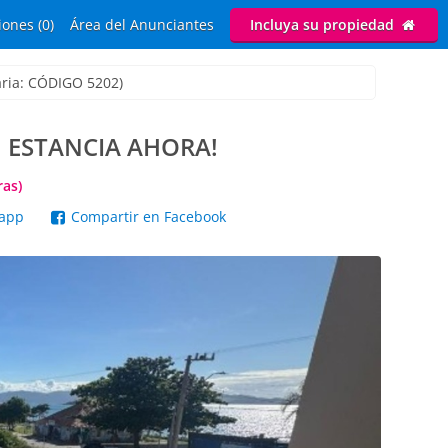
ones (0)
Área del Anunciantes
Incluya su propiedad
aria: CÓDIGO 5202)
TU ESTANCIA AHORA!
ras)
sapp
Compartir en Facebook