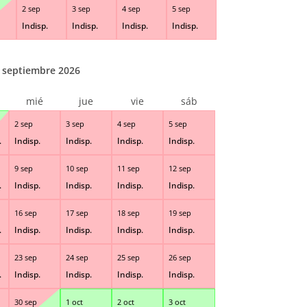
2 sep
3 sep
4 sep
5 sep
Indisp.
Indisp.
Indisp.
Indisp.
septiembre 2026
mié
jue
vie
sáb
2 sep
3 sep
4 sep
5 sep
.
Indisp.
Indisp.
Indisp.
Indisp.
9 sep
10 sep
11 sep
12 sep
.
Indisp.
Indisp.
Indisp.
Indisp.
16 sep
17 sep
18 sep
19 sep
.
Indisp.
Indisp.
Indisp.
Indisp.
23 sep
24 sep
25 sep
26 sep
.
Indisp.
Indisp.
Indisp.
Indisp.
30 sep
1 oct
2 oct
3 oct