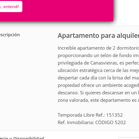
5
2
, entendi!
Personas
Cuartos
1
Suite
Apartamento para alquiler
scripción
Increíble apartamento de 2 dormitorio
proporcionando un telón de fondo imp
privilegiada de Canasvieiras, es perf
ubicación estratégica cerca de las mej
despertar cada día con la brisa del ma
propiedad ofrece un ambiente acoged
descanso. Si quieres descansar en un l
zona valorada, este departamento es 
Temporada Libre Ref.: 151352
Ref. Inmobiliaria: CÓDIGO 5202
ecio y Disponibilidad