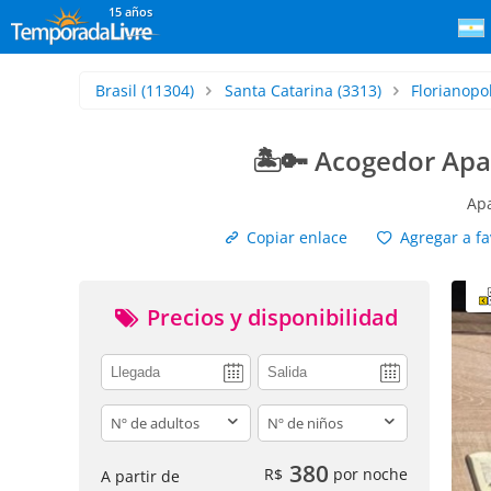
15 años
Brasil
(11304)
Santa Catarina
(3313)
Florianopol
🏝️🔑 Acogedor Ap
Apa
Copiar enlace
Agregar a fa
Precios y disponibilidad
adults
children
380
R$
por noche
A partir de