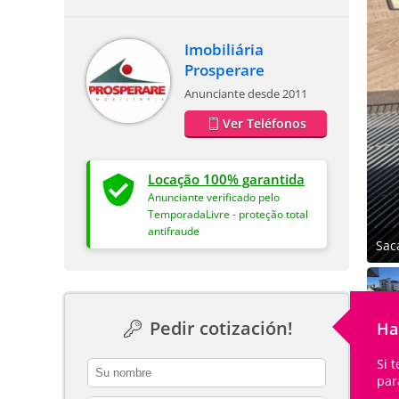
Imobiliária
Prosperare
Anunciante desde 2011
Ver Teléfonos
Locação 100% garantida
Anunciante verificado pelo
TemporadaLivre - proteção total
antifraude
Sac
Pedir cotización!
Ha
Si 
contact_name
par