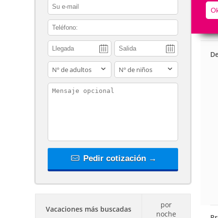
contact_email
Ok
contact_phone
De
adults
children
contact_message
Pedir cotización →
por
Vacaciones más buscadas
noche
Pr