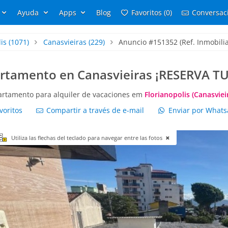
Ayuda
Apps
Blog
Favoritos (0)
Conversaci
is
(1071)
Canasvieiras
(229)
Anuncio #151352 (Ref. Inmobili
artamento en Canasvieiras ¡RESERVA 
rtamento para alquiler de vacaciones em
Florianopolis (Canasviei
voritos
Compartir a través de e-mail
Enviar por What
Utiliza las flechas del teclado para navegar entre las fotos