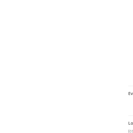
Ev
Lo
(c