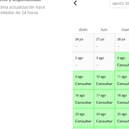
calendar
month
tima actualización hace
rededor de 24 horas
dom
lun
ma
26 jul
27 jul
28 jul
--
--
--
2 ago
3 ago
4 ago
--
--
Consul
9 ago
10 ago
11 ago
Consultar
Consultar
Consul
16 ago
17 ago
18 ago
Consultar
Consultar
Consul
23 ago
24 ago
25 ago
Consultar
Consultar
Consul