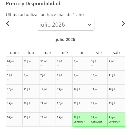
Precio y Disponibilidad
Ultima actualización hace
más de 1 año
calendar-
month
julio 2026
dom
lun
mar
mié
jue
vie
sáb
28 jun
29 jun
30 jun
1 jul
2 jul
3 jul
4 jul
--
--
--
--
--
--
--
5 jul
6 jul
7 jul
8 jul
9 jul
10 jul
11 jul
--
--
--
--
--
--
--
12 jul
13 jul
14 jul
15 jul
16 jul
17 jul
18 jul
--
--
--
--
--
--
--
19 jul
20 jul
21 jul
22 jul
23 jul
24 jul
25 jul
--
--
--
--
--
--
--
26 jul
27 jul
28 jul
29 jul
30 jul
31 jul
1 ago
--
--
--
--
Consultar
Consultar
Consultar