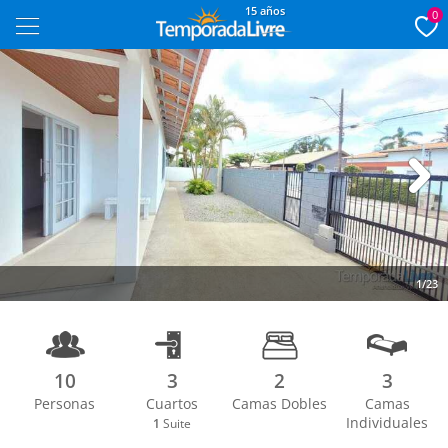
15 años
0
Next
1/23
10
3
2
3
Personas
Cuartos
Camas Dobles
Camas
Individuales
1
Suite