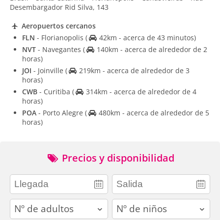
Desembargador Rid Silva, 143
Aeropuertos cercanos
FLN
- Florianopolis
(
42km - acerca de 43 minutos)
NVT
- Navegantes
(
140km - acerca de alrededor de 2
horas)
JOI
- Joinville
(
219km - acerca de alrededor de 3
horas)
CWB
- Curitiba
(
314km - acerca de alrededor de 4
horas)
POA
- Porto Alegre
(
480km - acerca de alrededor de 5
horas)
Precios y disponibilidad
adults
children