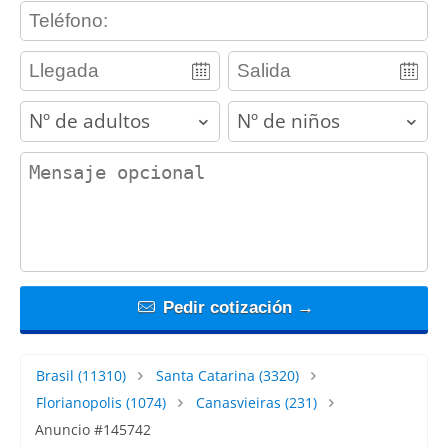
contact_phone
adults
children
contact_message
Pedir cotización →
Brasil
(11310)
Santa Catarina
(3320)
Florianopolis
(1074)
Canasvieiras
(231)
Anuncio #145742