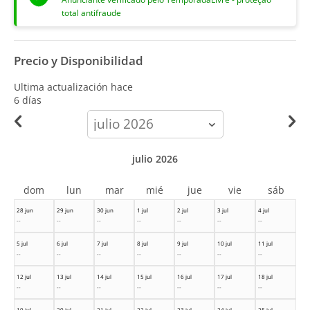
total antifraude
Precio y Disponibilidad
Ultima actualización hace
6 días
calendar-
month
julio 2026
dom
lun
mar
mié
jue
vie
sáb
28 jun
29 jun
30 jun
1 jul
2 jul
3 jul
4 jul
--
--
--
--
--
--
--
5 jul
6 jul
7 jul
8 jul
9 jul
10 jul
11 jul
--
--
--
--
--
--
--
12 jul
13 jul
14 jul
15 jul
16 jul
17 jul
18 jul
--
--
--
--
--
--
--
19 jul
20 jul
21 jul
22 jul
23 jul
24 jul
25 jul