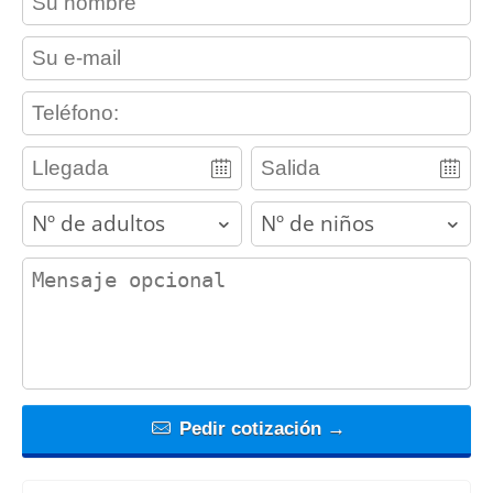
contact_email
contact_phone
adults
children
contact_message
Pedir cotización →