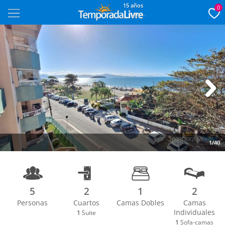
15 años
0
Next
1/40
5
2
1
2
Personas
Cuartos
Camas Dobles
Camas
Individuales
1
Suite
1
Sofa-camas