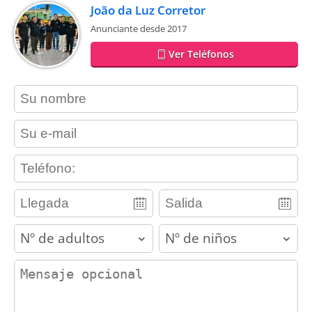
João da Luz Corretor
Anunciante desde 2017
Ver Teléfonos
contact_name
contact_email
contact_phone
adults
children
contact_message