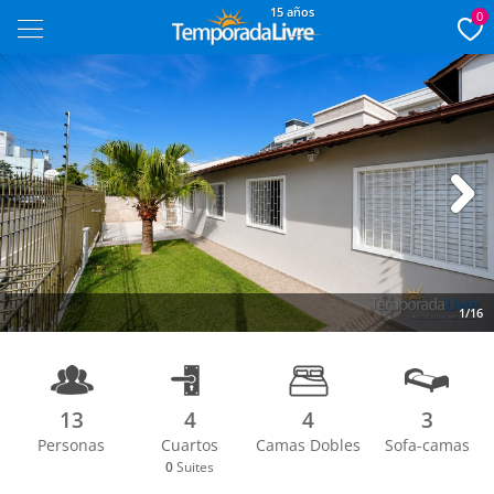
15 años
0
Next
1/16
13
4
4
3
Personas
Cuartos
Camas Dobles
Sofa-camas
0
Suites