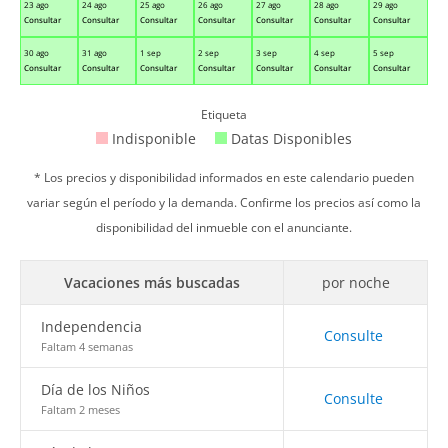
23 ago
24 ago
25 ago
26 ago
27 ago
28 ago
29 ago
Consultar
Consultar
Consultar
Consultar
Consultar
Consultar
Consultar
30 ago
31 ago
1 sep
2 sep
3 sep
4 sep
5 sep
Consultar
Consultar
Consultar
Consultar
Consultar
Consultar
Consultar
Etiqueta
Indisponible
Datas Disponibles
* Los precios y disponibilidad informados en este calendario pueden
variar según el período y la demanda. Confirme los precios así como la
disponibilidad del inmueble con el anunciante.
Vacaciones más buscadas
por noche
Independencia
Consulte
Faltam 4 semanas
Día de los Niños
Consulte
Faltam 2 meses