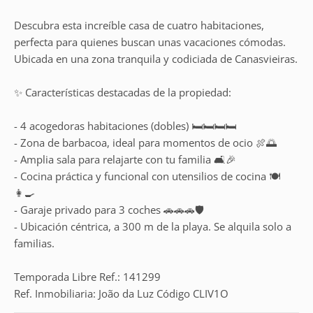
Descubra esta increíble casa de cuatro habitaciones,
perfecta para quienes buscan unas vacaciones cómodas.
Ubicada en una zona tranquila y codiciada de Canasvieiras.
✨ Características destacadas de la propiedad:
- 4 acogedoras habitaciones (dobles) 🛏️🛏️🛏️🛏️
- Zona de barbacoa, ideal para momentos de ocio 🍖🌅
- Amplia sala para relajarte con tu familia 🛋️🎉
- Cocina práctica y funcional con utensilios de cocina 🍽️
👩‍🍳
- Garaje privado para 3 coches 🚗🚗🚗🛡️
- Ubicación céntrica, a 300 m de la playa. Se alquila solo a
familias.
Temporada Libre Ref.: 141299
Ref. Inmobiliaria: João da Luz Código CLIV1O