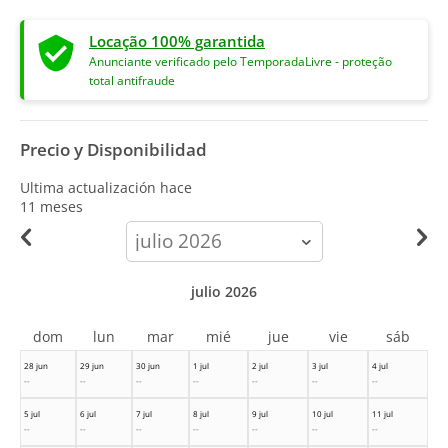
Locação 100% garantida
Anunciante verificado pelo TemporadaLivre - proteção
total antifraude
Precio y Disponibilidad
Ultima actualización hace
11 meses
calendar-
month
julio 2026
dom
lun
mar
mié
jue
vie
sáb
28 jun
29 jun
30 jun
1 jul
2 jul
3 jul
4 jul
--
--
--
--
--
--
--
5 jul
6 jul
7 jul
8 jul
9 jul
10 jul
11 jul
--
--
--
--
--
--
--