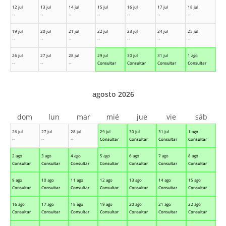
12 jul
13 jul
14 jul
15 jul
16 jul
17 jul
18 jul
--
--
--
--
--
--
--
19 jul
20 jul
21 jul
22 jul
23 jul
24 jul
25 jul
--
--
--
--
--
--
--
26 jul
27 jul
28 jul
29 jul
30 jul
31 jul
1 ago
--
--
--
Consultar
Consultar
Consultar
Consultar
agosto 2026
dom
lun
mar
mié
jue
vie
sáb
26 jul
27 jul
28 jul
29 jul
30 jul
31 jul
1 ago
--
--
--
Consultar
Consultar
Consultar
Consultar
2 ago
3 ago
4 ago
5 ago
6 ago
7 ago
8 ago
Consultar
Consultar
Consultar
Consultar
Consultar
Consultar
Consultar
9 ago
10 ago
11 ago
12 ago
13 ago
14 ago
15 ago
Consultar
Consultar
Consultar
Consultar
Consultar
Consultar
Consultar
16 ago
17 ago
18 ago
19 ago
20 ago
21 ago
22 ago
Consultar
Consultar
Consultar
Consultar
Consultar
Consultar
Consultar