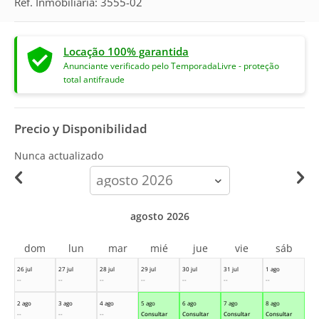
Ref. Inmobiliaria: 3555-02
Locação 100% garantida
Anunciante verificado pelo TemporadaLivre - proteção
total antifraude
Precio y Disponibilidad
Nunca actualizado
calendar-
month
agosto 2026
dom
lun
mar
mié
jue
vie
sáb
26 jul
27 jul
28 jul
29 jul
30 jul
31 jul
1 ago
--
--
--
--
--
--
--
2 ago
3 ago
4 ago
5 ago
6 ago
7 ago
8 ago
--
--
--
Consultar
Consultar
Consultar
Consultar