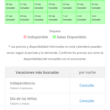
20 sep
21 sep
22 sep
23 sep
24 sep
25 sep
26 sep
Consultar
Consultar
Consultar
Consultar
Consultar
Consultar
Consultar
27 sep
28 sep
29 sep
30 sep
1 oct
2 oct
3 oct
Consultar
Consultar
Consultar
Consultar
Consultar
Consultar
Consultar
Etiqueta
Indisponible
Datas Disponibles
* Los precios y disponibilidad informados en este calendario pueden
variar según el período y la demanda. Confirme los precios así como la
disponibilidad del inmueble con el anunciante.
Vacaciones más buscadas
por noche
Independencia
Consulte
Faltam 4 semanas
Día de los Niños
Consulte
Faltam 2 meses