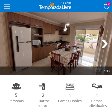
15 años
0
Next
1/13
5
2
1
1
Personas
Cuartos
Camas Dobles
Camas
Individuales
1
Suite