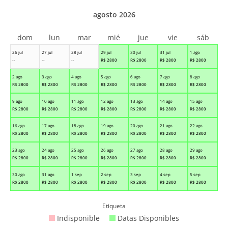
agosto 2026
dom
lun
mar
mié
jue
vie
sáb
26 jul
27 jul
28 jul
29 jul
30 jul
31 jul
1 ago
--
--
--
R$
2800
R$
2800
R$
2800
R$
2800
2 ago
3 ago
4 ago
5 ago
6 ago
7 ago
8 ago
R$
2800
R$
2800
R$
2800
R$
2800
R$
2800
R$
2800
R$
2800
9 ago
10 ago
11 ago
12 ago
13 ago
14 ago
15 ago
R$
2800
R$
2800
R$
2800
R$
2800
R$
2800
R$
2800
R$
2800
16 ago
17 ago
18 ago
19 ago
20 ago
21 ago
22 ago
R$
2800
R$
2800
R$
2800
R$
2800
R$
2800
R$
2800
R$
2800
23 ago
24 ago
25 ago
26 ago
27 ago
28 ago
29 ago
R$
2800
R$
2800
R$
2800
R$
2800
R$
2800
R$
2800
R$
2800
30 ago
31 ago
1 sep
2 sep
3 sep
4 sep
5 sep
R$
2800
R$
2800
R$
2800
R$
2800
R$
2800
R$
2800
R$
2800
Etiqueta
Indisponible
Datas Disponibles