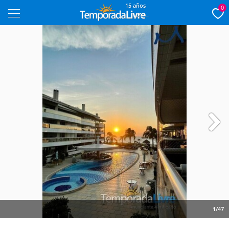
15 años
0
Next
1/47