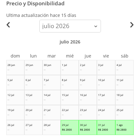
Precio y Disponibilidad
Ultima actualización hace
15 días
calendar-
month
julio 2026
dom
lun
mar
mié
jue
vie
sáb
28 jun
29 jun
30 jun
1 jul
2 jul
3 jul
4 jul
--
--
--
--
--
--
--
5 jul
6 jul
7 jul
8 jul
9 jul
10 jul
11 jul
--
--
--
--
--
--
--
12 jul
13 jul
14 jul
15 jul
16 jul
17 jul
18 jul
--
--
--
--
--
--
--
19 jul
20 jul
21 jul
22 jul
23 jul
24 jul
25 jul
--
--
--
--
--
--
--
26 jul
27 jul
28 jul
29 jul
30 jul
31 jul
1 ago
--
--
--
R$
2800
R$
2800
R$
2800
R$
2800