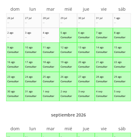
dom
lun
mar
mié
jue
vie
sáb
26 jul
27 jul
28 jul
29 jul
30 jul
31 jul
1 ago
--
--
--
--
--
--
--
2 ago
3 ago
4 ago
5 ago
6 ago
7 ago
8 ago
--
--
--
Consultar
Consultar
Consultar
Consultar
9 ago
10 ago
11 ago
12 ago
13 ago
14 ago
15 ago
Consultar
Consultar
Consultar
Consultar
Consultar
Consultar
Consultar
16 ago
17 ago
18 ago
19 ago
20 ago
21 ago
22 ago
Consultar
Consultar
Consultar
Consultar
Consultar
Consultar
Consultar
23 ago
24 ago
25 ago
26 ago
27 ago
28 ago
29 ago
Consultar
Consultar
Consultar
Consultar
Consultar
Consultar
Consultar
30 ago
31 ago
1 sep
2 sep
3 sep
4 sep
5 sep
Consultar
Consultar
Consultar
Consultar
Consultar
Consultar
Consultar
septiembre 2026
dom
lun
mar
mié
jue
vie
sáb