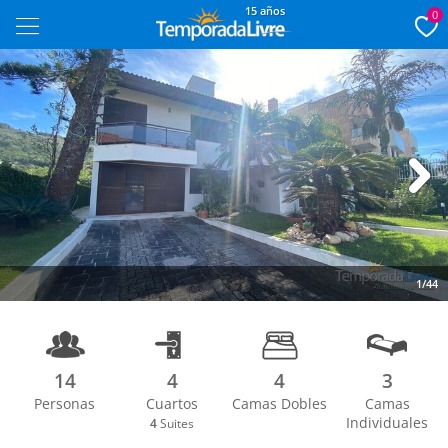
15 años
0
Next
1/44
14
4
4
3
Personas
Cuartos
Camas Dobles
Camas
Individuales
4
Suites