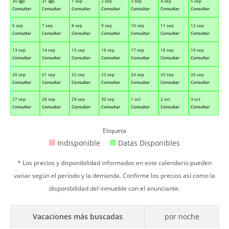
30 ago
31 ago
1 sep
2 sep
3 sep
4 sep
5 sep
Consultar
Consultar
Consultar
Consultar
Consultar
Consultar
Consultar
6 sep
7 sep
8 sep
9 sep
10 sep
11 sep
12 sep
Consultar
Consultar
Consultar
Consultar
Consultar
Consultar
Consultar
13 sep
14 sep
15 sep
16 sep
17 sep
18 sep
19 sep
Consultar
Consultar
Consultar
Consultar
Consultar
Consultar
Consultar
20 sep
21 sep
22 sep
23 sep
24 sep
25 sep
26 sep
Consultar
Consultar
Consultar
Consultar
Consultar
Consultar
Consultar
27 sep
28 sep
29 sep
30 sep
1 oct
2 oct
3 oct
Consultar
Consultar
Consultar
Consultar
Consultar
Consultar
Consultar
Etiqueta
Indisponible
Datas Disponibles
* Los precios y disponibilidad informados en este calendario pueden
variar según el período y la demanda. Confirme los precios así como la
disponibilidad del inmueble con el anunciante.
Vacaciones más buscadas
por noche