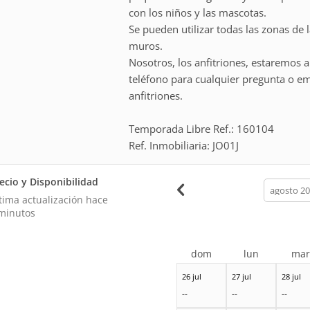
con los niños y las mascotas.
Se pueden utilizar todas las zonas de 
muros.
Nosotros, los anfitriones, estaremos 
teléfono para cualquier pregunta o e
anfitriones.
Temporada Libre Ref.: 160104
Ref. Inmobiliaria: JO01J
ecio y Disponibilidad
calendar
month
tima actualización hace
minutos
dom
lun
ma
26 jul
27 jul
28 jul
--
--
--