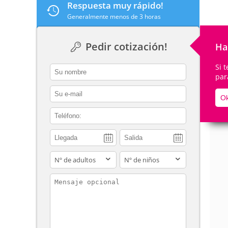
Respuesta muy rápido!
Generalmente menos de 3 horas
Pedir cotización!
Ha
De
Si 
contact_name
par
contact_email
Ok
contact_phone
adults
children
contact_message