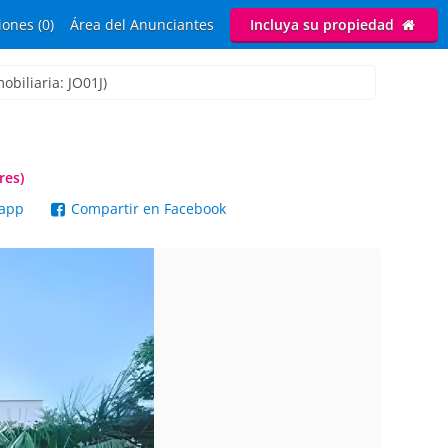
ones (0)
Área del Anunciantes
Incluya su propiedad
biliaria: JO01J)
res)
sapp
Compartir en Facebook