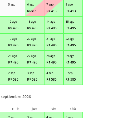
5 ago
6 ago
7 ago
8 ago
--
Indisp.
R$
413
R$
413
12 ago
13 ago
14 ago
15 ago
R$
495
R$
495
R$
495
R$
495
19 ago
20 ago
21 ago
22 ago
R$
495
R$
495
R$
495
R$
495
26 ago
27 ago
28 ago
29 ago
R$
495
R$
495
R$
495
R$
495
2 sep
3 sep
4 sep
5 sep
R$
585
R$
585
R$
585
R$
585
septiembre 2026
r
mié
jue
vie
sáb
2 sep
3 sep
4 sep
5 sep