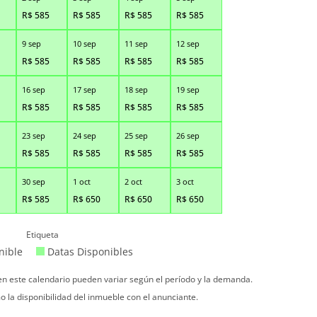
R$
585
R$
585
R$
585
R$
585
9 sep
10 sep
11 sep
12 sep
R$
585
R$
585
R$
585
R$
585
16 sep
17 sep
18 sep
19 sep
R$
585
R$
585
R$
585
R$
585
23 sep
24 sep
25 sep
26 sep
R$
585
R$
585
R$
585
R$
585
30 sep
1 oct
2 oct
3 oct
R$
585
R$
650
R$
650
R$
650
Etiqueta
nible
Datas Disponibles
 en este calendario pueden variar según el período y la demanda.
o la disponibilidad del inmueble con el anunciante.