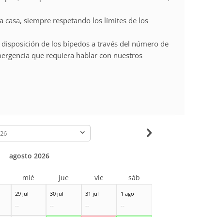
la casa, siempre respetando los límites de los
a disposición de los bípedos a través del número de
mergencia que requiera hablar con nuestros
-
agosto 2026
r
mié
jue
vie
sáb
29 jul
30 jul
31 jul
1 ago
--
--
--
--