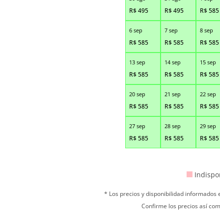
R$
495
R$
495
R$
585
6 sep
7 sep
8 sep
R$
585
R$
585
R$
585
13 sep
14 sep
15 sep
R$
585
R$
585
R$
585
20 sep
21 sep
22 sep
R$
585
R$
585
R$
585
27 sep
28 sep
29 sep
R$
585
R$
585
R$
585
Indispo
* Los precios y disponibilidad informados
Confirme los precios así com