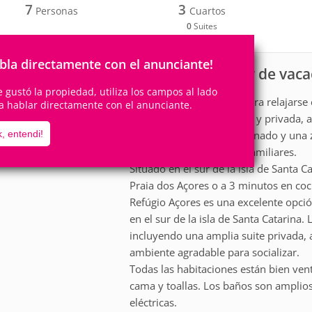
7
3
Personas
Cuartos
0
Suites
bla directamente con el anunciante!
Casa para alquiler de vac
scripción
te gustó la propiedad, utiliza los campos al lado
Refúgio Açores es ideal para relajarse
a hablar directamente con el anunciante.
incluyendo 1 suite grande y privada, 
Dispone de aire acondicionado y una 
, entendi!
perfecta para reuniones familiares.
Situado en el sur de la isla de Santa 
Praia dos Açores o a 3 minutos en coc
Refúgio Açores es una excelente opci
en el sur de la isla de Santa Catarina.
incluyendo una amplia suite privada, 
ambiente agradable para socializar.
Todas las habitaciones están bien ven
cama y toallas. Los baños son amplio
eléctricas.