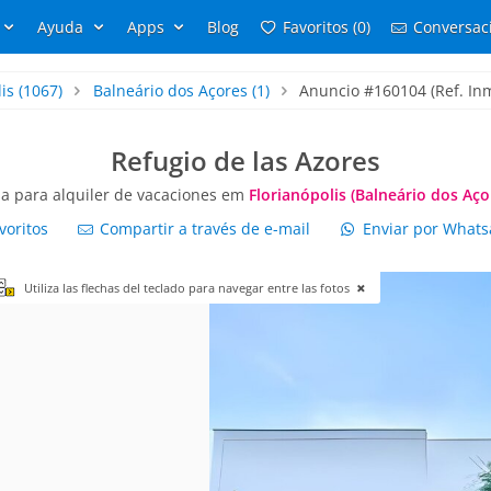
Ayuda
Apps
Blog
Favoritos (0)
Conversaci
is
(1067)
Balneário dos Açores
(1)
Anuncio #160104 (Ref. Inmo
Refugio de las Azores
a para alquiler de vacaciones em
Florianópolis (Balneário dos Aço
voritos
Compartir a través de e-mail
Enviar por What
Utiliza las flechas del teclado para navegar entre las fotos