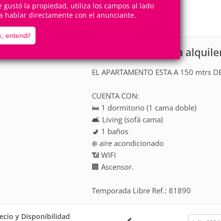
4
1
te gustó la propiedad, utiliza los campos al lado
Personas
Cuartos
a hablar directamente con el anunciante.
0
Suites
, entendi!
Apartamento para alquile
scripción
EL APARTAMENTO ESTA A 150 mtrs D
CUENTA CON:
🛌 1 dormitorio (1 cama doble)
🛋️ Living (sofá cama)
🚽 1 baños
❄️ aire acondicionado
📶 WIFI
🏢 Ascensor.
Temporada Libre Ref.: 81890
ecio y Disponibilidad
calendar