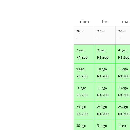
dom
lun
ma
26 jul
27 jul
28 jul
--
--
--
2 ago
3 ago
4 ago
R$
200
R$
200
R$
200
9 ago
10 ago
11 ago
R$
200
R$
200
R$
200
16 ago
17 ago
18 ago
R$
200
R$
200
R$
200
23 ago
24 ago
25 ago
R$
200
R$
200
R$
200
30 ago
31 ago
1 sep