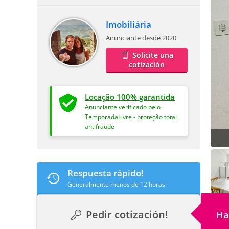
Imobiliária
Anunciante desde 2020
Solicite una
cotización
Locação 100% garantida
Anunciante verificado pelo
TemporadaLivre - proteção total
antifraude
Respuesta rápido!
Generalmente menos de 12 horas
Pedir cotización!
Ha