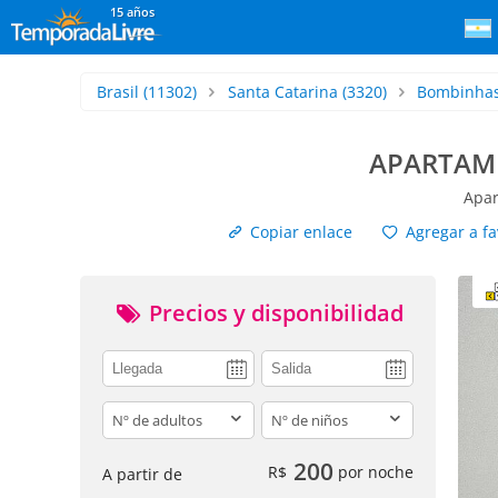
15 años
Brasil
(11302)
Santa Catarina
(3320)
Bombinha
APARTAME
Apar
Copiar enlace
Agregar a fa
Precios y disponibilidad
adults
children
200
R$
por noche
A partir de