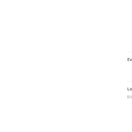
Ev
Lo
(c