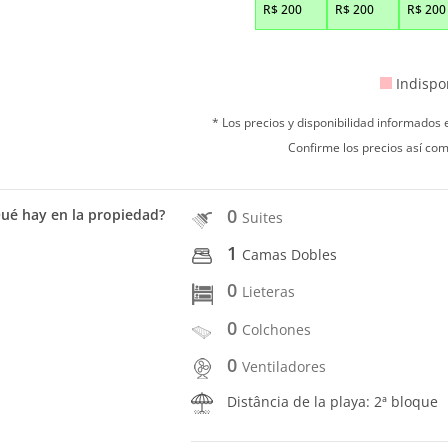
R$
200
R$
200
R$
200
Indispo
* Los precios y disponibilidad informados
Confirme los precios así com
0
ué hay en la propiedad?
Suites
1
Camas Dobles
0
Lieteras
0
Colchones
0
Ventiladores
Distância de la playa: 2ª bloque