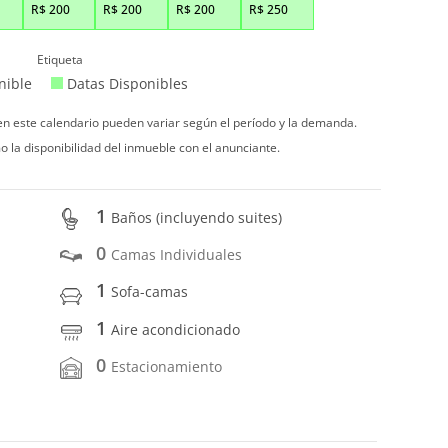
R$
200
R$
200
R$
200
R$
250
Etiqueta
nible
Datas Disponibles
 en este calendario pueden variar según el período y la demanda.
o la disponibilidad del inmueble con el anunciante.
1
Baños (incluyendo suites)
0
Camas Individuales
1
Sofa-camas
1
Aire acondicionado
0
Estacionamiento