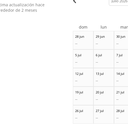
month
tima actualización hace
rededor de 2 meses
dom
lun
ma
28 jun
29 jun
30 jun
--
--
--
5 jul
6 jul
7 jul
--
--
--
12 jul
13 jul
14 jul
--
--
--
19 jul
20 jul
21 jul
--
--
--
26 jul
27 jul
28 jul
--
--
--