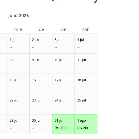
julio 2026
r
mié
jue
vie
sáb
1 jul
2 jul
3 jul
4 jul
--
--
--
--
8 jul
9 jul
10 jul
11 jul
--
--
--
--
15 jul
16 jul
17 jul
18 jul
--
--
--
--
22 jul
23 jul
24 jul
25 jul
--
--
--
--
29 jul
30 jul
31 jul
1 ago
--
--
R$
200
R$
200