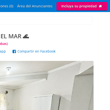
ones (0)
Área del Anunciantes
Incluya su propiedad
EL MAR 🌊
mbas)
sapp
Compartir en Facebook