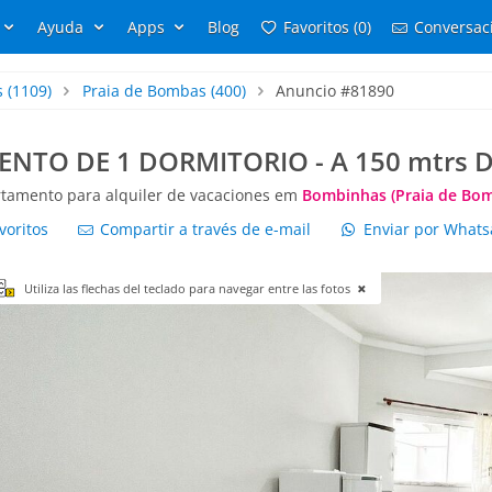
Ayuda
Apps
Blog
Favoritos (0)
Conversaci
s
(1109)
Praia de Bombas
(400)
Anuncio #81890
NTO DE 1 DORMITORIO - A 150 mtrs D
tamento para alquiler de vacaciones em
Bombinhas (Praia de Bo
voritos
Compartir a través de e-mail
Enviar por What
Utiliza las flechas del teclado para navegar entre las fotos