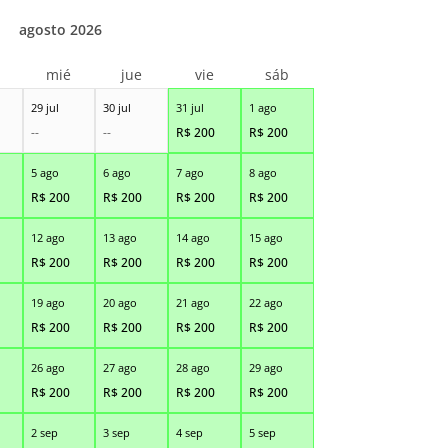
agosto 2026
r
mié
jue
vie
sáb
29 jul
30 jul
31 jul
1 ago
--
--
R$
200
R$
200
5 ago
6 ago
7 ago
8 ago
R$
200
R$
200
R$
200
R$
200
12 ago
13 ago
14 ago
15 ago
R$
200
R$
200
R$
200
R$
200
19 ago
20 ago
21 ago
22 ago
R$
200
R$
200
R$
200
R$
200
26 ago
27 ago
28 ago
29 ago
R$
200
R$
200
R$
200
R$
200
2 sep
3 sep
4 sep
5 sep