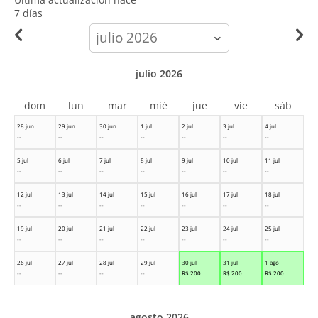
7 días
calendar-
month
julio 2026
dom
lun
mar
mié
jue
vie
sáb
28 jun
29 jun
30 jun
1 jul
2 jul
3 jul
4 jul
--
--
--
--
--
--
--
5 jul
6 jul
7 jul
8 jul
9 jul
10 jul
11 jul
--
--
--
--
--
--
--
12 jul
13 jul
14 jul
15 jul
16 jul
17 jul
18 jul
--
--
--
--
--
--
--
19 jul
20 jul
21 jul
22 jul
23 jul
24 jul
25 jul
--
--
--
--
--
--
--
26 jul
27 jul
28 jul
29 jul
30 jul
31 jul
1 ago
--
--
--
--
R$
200
R$
200
R$
200
agosto 2026