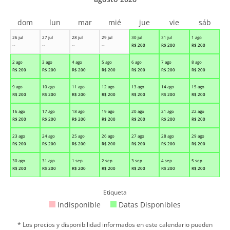
dom
lun
mar
mié
jue
vie
sáb
26 jul
27 jul
28 jul
29 jul
30 jul
31 jul
1 ago
--
--
--
--
R$
200
R$
200
R$
200
2 ago
3 ago
4 ago
5 ago
6 ago
7 ago
8 ago
R$
200
R$
200
R$
200
R$
200
R$
200
R$
200
R$
200
9 ago
10 ago
11 ago
12 ago
13 ago
14 ago
15 ago
R$
200
R$
200
R$
200
R$
200
R$
200
R$
200
R$
200
16 ago
17 ago
18 ago
19 ago
20 ago
21 ago
22 ago
R$
200
R$
200
R$
200
R$
200
R$
200
R$
200
R$
200
23 ago
24 ago
25 ago
26 ago
27 ago
28 ago
29 ago
R$
200
R$
200
R$
200
R$
200
R$
200
R$
200
R$
200
30 ago
31 ago
1 sep
2 sep
3 sep
4 sep
5 sep
R$
200
R$
200
R$
200
R$
200
R$
200
R$
200
R$
200
Etiqueta
Indisponible
Datas Disponibles
* Los precios y disponibilidad informados en este calendario pueden