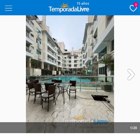
15 años
0
Next
1/28